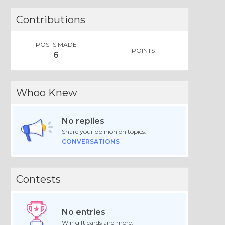
Contributions
POSTS MADE
POINTS
6
Whoo Knew
No replies
Share your opinion on topics.
CONVERSATIONS
Contests
No entries
Win gift cards and more.