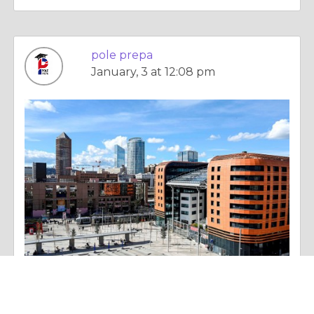
pole prepa
January, 3 at 12:08 pm
Essay |
Diet & Nutrition
Pourquoi choisir Pôle Prépa English pour vos cours anglais Lyon ?