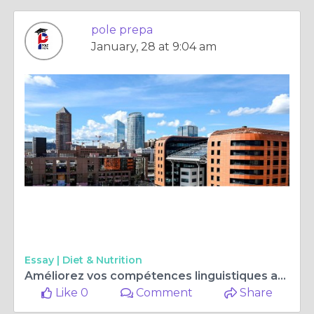
pole prepa
January, 28 at 9:04 am
Essay |
Diet & Nutrition
Améliorez vos compétences linguistiques avec les meilleurs cours d'anglais que Lyon a à offrir
Like 0
Comment
Share