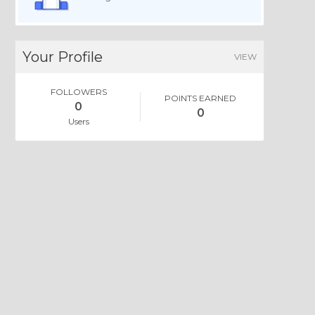
Your Profile
VIEW
FOLLOWERS
POINTS EARNED
0
0
Users