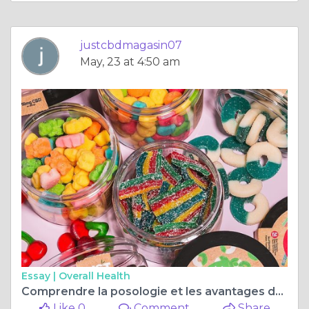
justcbdmagasin07
May, 23 at 4:50 am
Essay |
Overall Health
Comprendre la posologie et les avantages du Doliprane
Like 0
Comment
Share