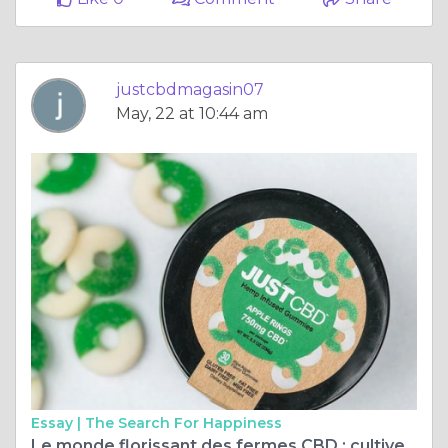
justcbdmagasin07
May, 22 at 10:44 am
Essay |
The Search For Happiness
Le monde florissant des fermes CBD : cultiver le trésor thérapeutique de la nature