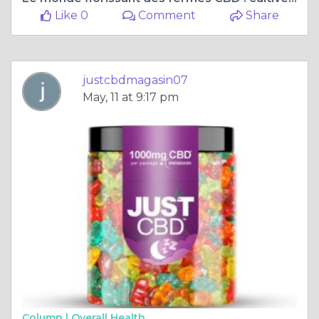
Like 0
Comment
Share
justcbdmagasin07
May, 11 at 9:17 pm
Column |
Overall Health