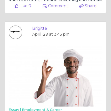
Like 0
Comment
Share
Brigitte
April, 29 at 3:45 pm
Essay |
Employment & Career