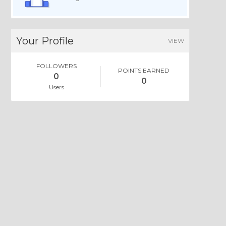
Your Profile
VIEW
FOLLOWERS
POINTS EARNED
0
0
Users