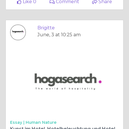
Like 0
Comment
Share
Brigitte
June, 3 at 10:25 am
Essay |
Human Nature
Kunst im Hotel, Hotelbeleuchtung und Hotellobbygestaltung: Moderne Designkonzepte für unvergessliche Gästeerlebnisse