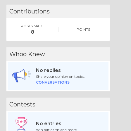
Contributions
POSTS MADE
POINTS
8
Whoo Knew
No replies
Share your opinion on topics.
CONVERSATIONS
Contests
No entries
Win gift cards and more.