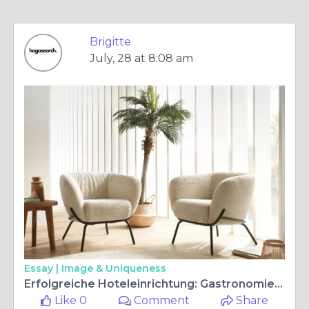
Brigitte
July, 28 at 8:08 am
Essay |
Image & Uniqueness
Erfolgreiche Hoteleinrichtung: Gastronomie Möbel Outdoor, Bettwäsche Hotelqualität und Boxspringbett Hotel perfekt kombiniert
Like 0
Comment
Share