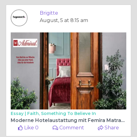
Brigitte
August, 5 at 8:15 am
Essay |
Faith, Something To Believe In
Moderne Hotelaustattung mit Femira Matratzen – Warum ein Hotel Berater den Unterschied macht
Like 0
Comment
Share