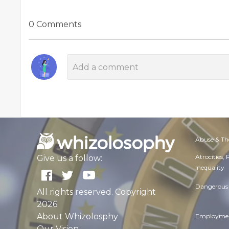
0 Comments
Abuse & Th
Atrocities,
Give us a follow:
Inequality
Dangerous 
All rights reserved. Copyright
2026
About Whizolosphy
Employmen
Our Vision