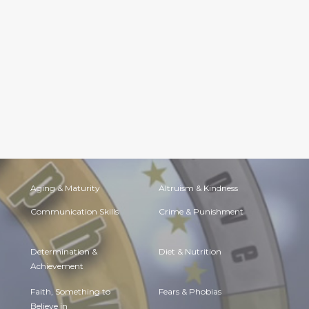
Aging & Maturity
Altruism & Kindness
Communication Skills
Crime & Punishment
Determination &
Diet & Nutrition
Achievement
Faith, Something to
Fears & Phobias
Believe in