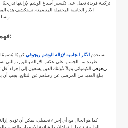
تركيبة فريدة تعمل على تكسير أصباغ الوشم لإزالتها تدريجيًا.
الآثار الجانبية المحتملة المتضمنة. تستكشف هذه المقا
وتساعدك على تقييم ما إذا كانت الفوائد تفوق المخاطر.
:
فهم
تستخدم
الآثار الجانبية لإزالة الوشم ريجوفي
كريمًا مُصممًا
طرده من الجسم. على عكس الإزالة بالليزر، والتي تستخ
ريجوفي
الكيميائي بديلاً لأولئك الذين يسعون إلى إجراء أقل 
يبلغ العديد من المرضى عن رضاهم عن النتائج، يجب أن يكونوا
كما هو الحال مع أي إجراء تجميلي، يمكن أن تؤدي إزال
الجانبية. تشمل التفاعلات الشائعة الاحمرار والتورم وا