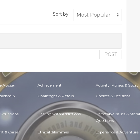
Sort by
POST
e Abuser
Achievement
Activity, Fitness & Sport
 Racism &
Challenges & Pitfalls
Choices & Decisions
Situations
Dealing with Addictions
Debatable Issues & Moral
Questions
t & Career
Ethical dilemmas
Experience & Adventure