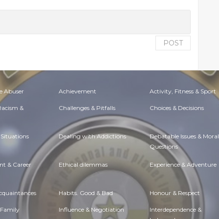
POST
e Abuser
Achievement
Activity, Fitness & Sport
 Racism &
Challenges & Pitfalls
Choices & Decisions
Situations
Dealing with Addictions
Debatable Issues & Moral
Questions
t & Career
Ethical dilemmas
Experience & Adventure
Acquaintances
Habits. Good & Bad
Honour & Respect
 Family
Influence & Negotiation
Interdependence &