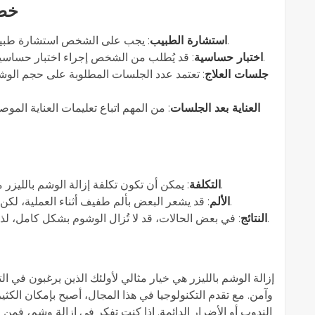
خطو
: يجب على الشخص استشارة طبيب مختص لتقييم الوشم وتحديد أفضل خطة علاج.
استشارة الطبيب
: قد يُطلب من الشخص إجراء اختبار حساسية للتحقق من كيفية استجابة البشرة لأشعة الليزر.
اختبار حساسية
جلسات العلاج
تعتمد عدد الجلسات المطلوبة على حجم الوشم و
العناية بعد الجلسات
من المهم اتباع تعليمات العناية الموص
: يمكن أن تكون تكلفة إزالة الوشم بالليزر مرتفعة، لذا يجب على الشخص النظر في ميزانيته.
التكلفة
: قد يشعر البعض بألم طفيف أثناء العملية، لكن يمكن استخدام مخدر موضعي لتخفيف الإحساس.
الألم
: في بعض الحالات، قد لا تُزال الوشوم بشكل كامل، لذا من المهم أن يكون لدى الشخص توقعات واقعية.
النتائج
إزالة الوشم بالليزر هي خيار مثالي لأولئك الذين يرغبون في
وآمن. مع تقدم التكنولوجيا في هذا المجال، أصبح بإمكان الكث
الندوب أو الأضرار الدائمة. إذا كنت تفكر في إزالة وشم، ف