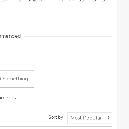
mmended
 Something
ments
Sort by