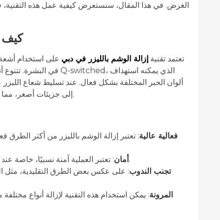
الغرض. في هذا المقال، سنستعرض كيفية عمل هذه التقنية، فوائ
كيف ت
تعتمد تقنية
إزالة الوشم بالليزر في دبي
على استخدام أشعة ا
witched، الذي يمكنه استهداف
ألوان الحبر المختلفة بشكل فعال. عند تسليط شعاع الليزر 
إلى جزيئات أصغر، مما يسهل على جهاز المناعة في الجسم التخلص منها.
فعالية عالية
تعتبر إزالة الوشم بالليزر من أكثر الطرق فع
: تعتبر العملية آمنة نسبيًا، خاصة عند تنفيذها بواسطة متخصصين مؤهلين في بيئة طبية.
أمان
تجنب الندوب
على عكس بعض الطرق التقليدية، مثل الجرا
المرونة
يمكن استخدام هذه التقنية لإزالة أنواع مختلفة م