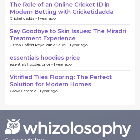
The Role of an Online Cricket ID in
Modern Betting with Cricketidadda
Cricketidadda -
1 year ago
Say Goodbye to Skin Issues: The Miradri
Treatment Experience
Uzma Enfield Royal clinic Saudi -
1 year ago
essentials hoodies price
essentials hoodies price -
1 year ago
Vitrified Tiles Flooring: The Perfect
Solution for Modern Homes
Grow Ceramic -
1 year ago