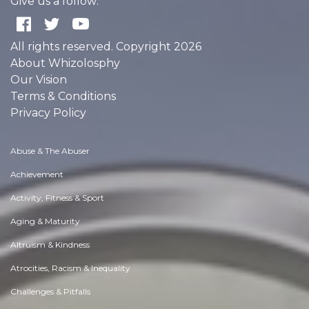
Give us a follow:
All rights reserved. Copyright 2026
About Whizolosphy
Our Vision
Terms & Conditions
Privacy Policy
Abuse & The Abuser
Achievement
Activity, Fitness & Sport
Aging & Maturity
Altruism & Kindness
Atrocities, Racism & Inequality
Challenges & Pitfalls