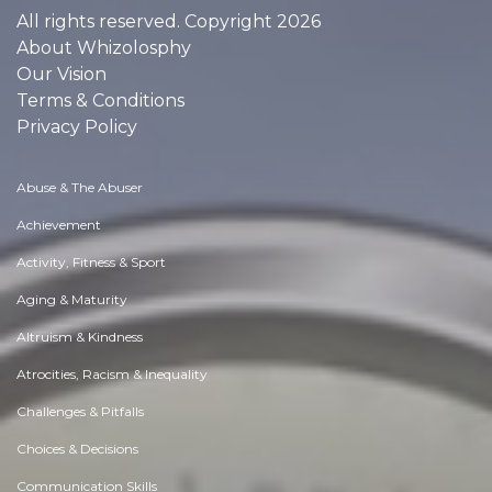
All rights reserved. Copyright 2026
About Whizolosphy
Our Vision
Terms & Conditions
Privacy Policy
Abuse & The Abuser
Achievement
Activity, Fitness & Sport
Aging & Maturity
Altruism & Kindness
Atrocities, Racism & Inequality
Challenges & Pitfalls
Choices & Decisions
Communication Skills