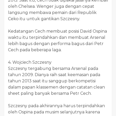
2015. Saat itu, Cech tidak dipakai jasanya kembali
oleh Chelsea. Wenger juga dengan cepat
langsung membawa pemain dari Republik
Ceko itu untuk gantikan Szczesny.
Kedatangan Cech membuat posisi David Ospina
waktu itu terpindahkan dan membuat Arsenal
lebih bagus dengan performa bagus dari Petr
Cech pada beberapa laga.
4. Wojciech Szczesny
Szczesny tergabung bersama Arsenal pada
tahun 2009. Dianya raih saat keemasan pada
tahun 2013 saat itu sanggup berkompetisi
dalam papan klassemen dengan catatan clean
sheet paling banyak bersama Petr Cech.
Szczesny pada akhirannya harus terpindahkan
oleh Ospina pada musim selanjutnya karena