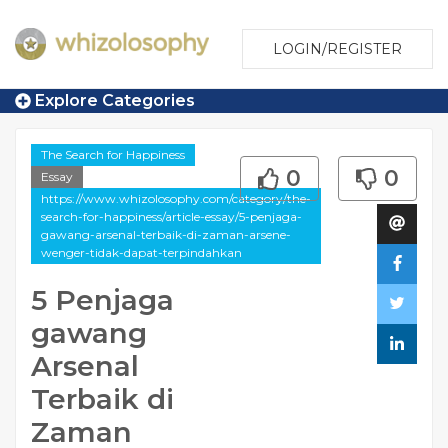
LOGIN/REGISTER
Explore Categories
The Search for Happiness
0
0
Essay
https://www.whizolosophy.com/category/the-
search-for-happiness/article-essay/5-penjaga-
gawang-arsenal-terbaik-di-zaman-arsene-
wenger-tidak-dapat-terpindahkan
5 Penjaga
gawang
Arsenal
Terbaik di
Zaman