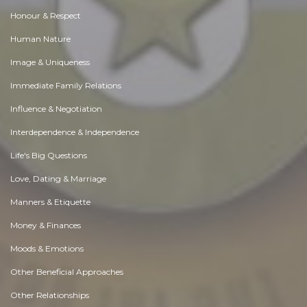
Honour & Respect
Human Nature
Image & Uniqueness
Immediate Family Relations
Influence & Negotiation
Interdependence & Independence
Life's Big Questions
Love, Dating & Marriage
Manners & Etiquette
Money & Finances
Moods & Emotions
Other Beneficial Approaches
Other Relationships