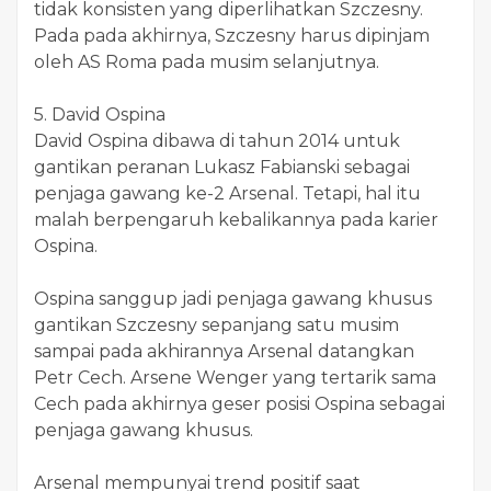
tidak konsisten yang diperlihatkan Szczesny.
Pada pada akhirnya, Szczesny harus dipinjam
oleh AS Roma pada musim selanjutnya.
5. David Ospina
David Ospina dibawa di tahun 2014 untuk
gantikan peranan Lukasz Fabianski sebagai
penjaga gawang ke-2 Arsenal. Tetapi, hal itu
malah berpengaruh kebalikannya pada karier
Ospina.
Ospina sanggup jadi penjaga gawang khusus
gantikan Szczesny sepanjang satu musim
sampai pada akhirannya Arsenal datangkan
Petr Cech. Arsene Wenger yang tertarik sama
Cech pada akhirnya geser posisi Ospina sebagai
penjaga gawang khusus.
Arsenal mempunyai trend positif saat