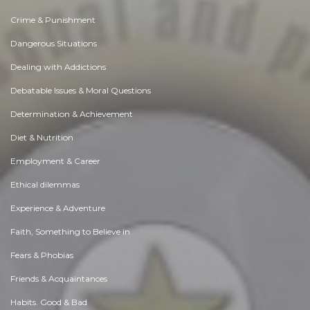
Crime & Punishment
Dangerous Situations
Dealing with Addictions
Debatable Issues & Moral Questions
Determination & Achievement
Diet & Nutrition
Employment & Career
Ethical dilemmas
Experience & Adventure
Faith, Something to Believe in
Fears & Phobias
Friends & Acquaintances
Habits. Good & Bad