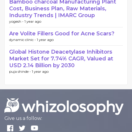
Bamboo charcoal Manufacturing Plant
Cost, Business Plan, Raw Materials,
Industry Trends | IMARC Group
yogesh -
1 year ago
Are Volite Fillers Good for Acne Scars?
dynamic clinic -
1 year ago
Global Histone Deacetylase Inhibitors
Market Set for 7.74% CAGR, Valued at
USD 2.14 Billion by 2030
puja shinde -
1 year ago
Give us a follow: