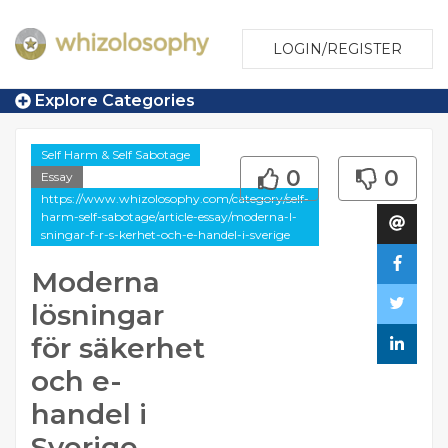
LOGIN/REGISTER
Explore Categories
Self Harm & Self Sabotage
0
0
Essay
https://www.whizolosophy.com/category/self-
harm-self-sabotage/article-essay/moderna-l-
sningar-f-r-s-kerhet-och-e-handel-i-sverige
Moderna
lösningar
för säkerhet
och e-
handel i
Sverige