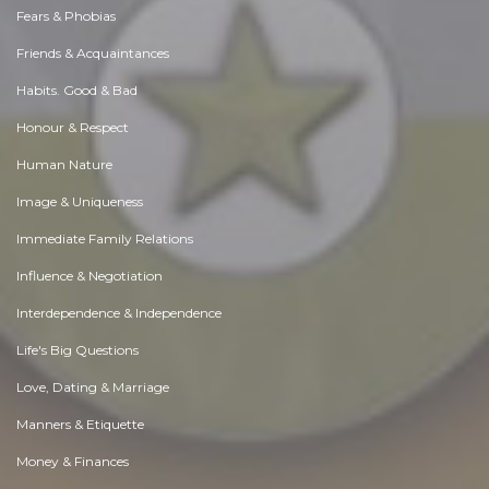
Fears & Phobias
Friends & Acquaintances
Habits. Good & Bad
Honour & Respect
Human Nature
Image & Uniqueness
Immediate Family Relations
Influence & Negotiation
Interdependence & Independence
Life's Big Questions
Love, Dating & Marriage
Manners & Etiquette
Money & Finances