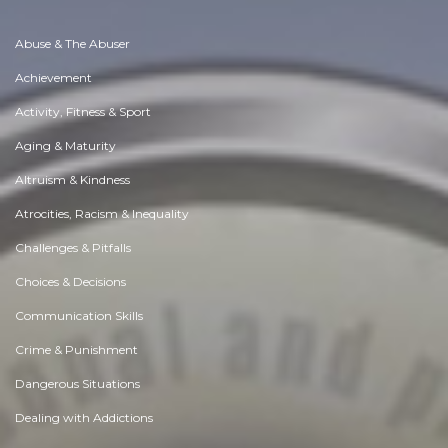
Abuse & The Abuser
Achievement
Activity, Fitness & Sport
Aging & Maturity
Altruism & Kindness
Atrocities, Racism & Inequality
Challenges & Pitfalls
Choices & Decisions
Communication Skills
Crime & Punishment
Dangerous Situations
Dealing with Addictions