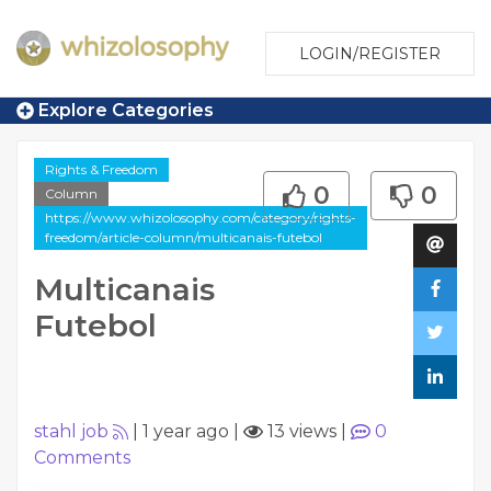
LOGIN/REGISTER
Explore Categories
Rights & Freedom
0
0
Column
https://www.whizolosophy.com/category/rights-
freedom/article-column/multicanais-futebol
Multicanais
Futebol
stahl job
|
1 year ago
|
13 views
|
0
Comments