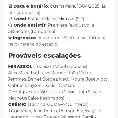
📆
Data e horário
: quarta-feira, 16/04/2025, às
19h (de Brasília)
📍
Local
: Estádio Maião, Mirassol (SP)
📺
Onde assistir
: Premiere (exclusivo) e
365Scores (tempo real)
⚽
Ingressos
: A partir de
R$ 30
(meia entrada)
na bilheteria do estádio.
Prováveis escalações
MIRASSOL
(Técnico: Rafael Guanaes)
Alex Muralha; Lucas Ramon, João Victor,
Jemmes, Daniel Borges; Neto Moura, José Aldo;
Gabriel, Clayson, Daniel; Cristian.
Desfalques: Zé Vitor, Luiz Otávio, Rafa Silva e
Matheus Sales (lesionados).
GRÊMIO
(Técnico: Gustavo Quinteros)
Tiago Volpi; João Pedro, Rodrigo Ely, Wagner
Leonardo, Lucas Esteves; Villasanti, Camilo;