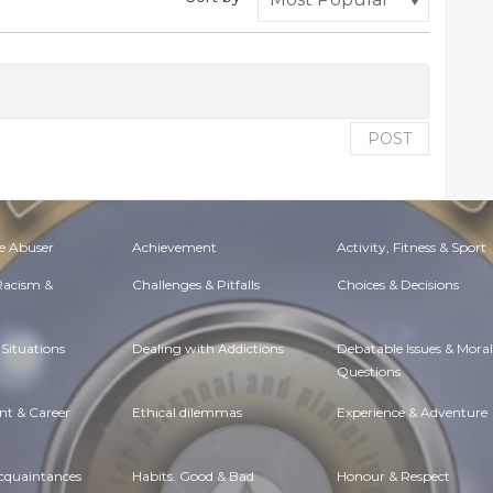
POST
e Abuser
Achievement
Activity, Fitness & Sport
 Racism &
Challenges & Pitfalls
Choices & Decisions
Situations
Dealing with Addictions
Debatable Issues & Moral
Questions
t & Career
Ethical dilemmas
Experience & Adventure
Acquaintances
Habits. Good & Bad
Honour & Respect