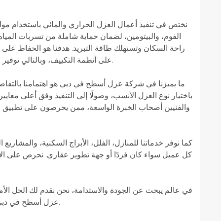
نختص في تنفيذ أعمال العزل الحراري والمائي باستخدام مواد ،
الفوم، والبيتومين، لضمان حماية شاملة من تسربات المياه
راحة السكان وتستهلك طاقة التبريد. هدفنا هو الحفاظ على 
على أنظمة التكييف، وبالتالي توفير في استهلاك الكهرباء وتكاليف الصيانة المستقبلية.
ما يميزنا في شركة عزل أسطح في دبي هو اهتمامنا بالتفاصي
باختيار نوع العزل الأنسب، وصولًا إلى التنفيذ وفق أعلى معايير 
والفنيين أصحاب الخبرة الواسعة، ممن يحرصون على تطبيق الع
كما نوفر خدماتنا للمنازل، الفلل، الأبراج السكنية، والمشاريع
كل عميل سواء كان فردًا أو جهة تطوير عقاري. نحرص على الال
في عالم يبحث عن الجودة والاستدامة، نحن نقدم لك الحل الأم
عزل أسطح في دبي لتحصل على حماية تدوم، وراحة تعيشها كل يوم.