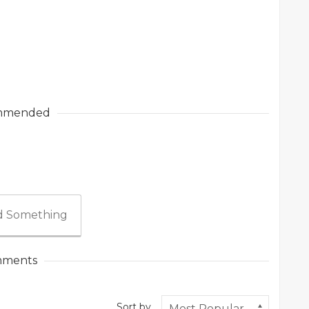
mmended
 Something
ments
Sort by