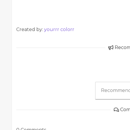
Created by:
yourrr colorr
Reco
Recommend
Com
0 Comments