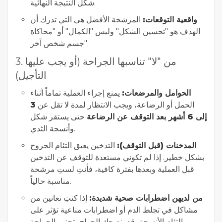
شكل النتيجة النهائية.
واقعية التوقعات:
المرشحة الأفضل هي التي تدرك أن
الهدف هو "تحسين الشكل" وليس "الكمال" أو "محاكاة
جسم شخص آخر".
3. من "لا" تناسبها الجراحة (أو يجب عليها
التأجيل)
الحوامل والمرضعات:
يمنع إجراء العملية تماماً أثناء
الحمل أو الرضاعة، ويجب الانتظار لمدة لا تقل عن
3
إلى 6 أشهر بعد التوقف عن الرضاعة
حتى يستقر شكل
وأنسجة الثدي.
المدخنات (قبل التوقف):
التدخين يعيق التئام الجروح
بشكل خطير. إذا لم تكوني مستعدة للتوقف عن التدخين
قبل العملية وبعدها بفترة كافية، فأنتِ لستِ مرشحة
مناسبة حالياً.
من لديهن اضطرابات صحية شديدة:
إذا كنتِ تعانين من
مشاكل في تجلط الدم أو اضطرابات مناعية تؤثر على
التئام الأنسجة، قد ينصحكِ الجراح بتجنب الجراحة.