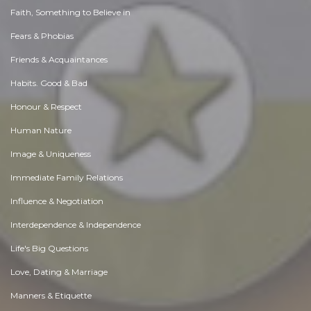
Faith, Something to Believe in
Fears & Phobias
Friends & Acquaintances
Habits. Good & Bad
Honour & Respect
Human Nature
Image & Uniqueness
Immediate Family Relations
Influence & Negotiation
Interdependence & Independence
Life's Big Questions
Love, Dating & Marriage
Manners & Etiquette