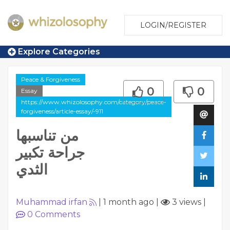
LOGIN/REGISTER
Explore Categories
Peace & Forgiveness
0
0
Essay
https://www.whizolosophy.com/category/peace-
forgiveness/article-essay/-911
من تناسبها
جراحة تكبير
الثدي
Muhammad irfan
|
1 month ago
|
3 views
|
0
Comments