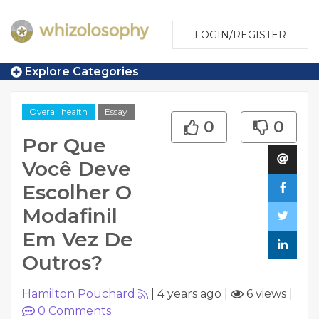
LOGIN/REGISTER
Explore Categories
Overall health
Essay
0
0
Por Que
Você Deve
Escolher O
Modafinil
Em Vez De
Outros?
Hamilton Pouchard
|
4 years ago
|
6 views
|
0
Comments