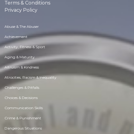
Terms & Conditions
Privacy Policy
Abuse & The Abuser
Achievement
Activity, Fitness & Sport
Aging & Maturity
Altruism & Kindness
Atrocities, Racism & Inequality
Challenges & Pitfalls
Choices & Decisions
Communication Skills
Crime & Punishment
Dangerous Situations