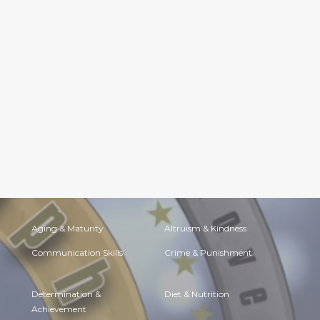
Aging & Maturity
Altruism & Kindness
Communication Skills
Crime & Punishment
Determination &
Diet & Nutrition
Achievement