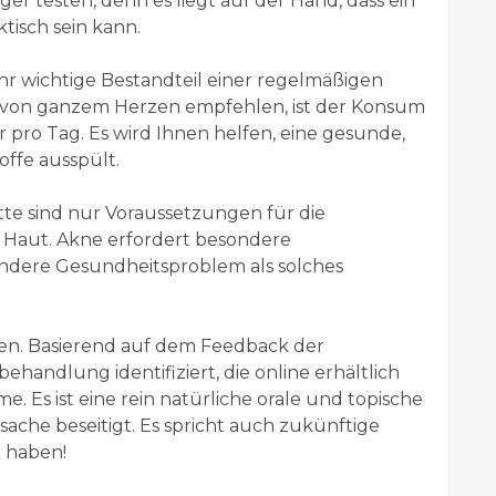
er testen, denn es liegt auf der Hand, dass ein
tisch sein kann.
ehr wichtige Bestandteil einer regelmäßigen
 von ganzem Herzen empfehlen, ist der Konsum
r pro Tag. Es wird Ihnen helfen, eine gesunde,
offe ausspült.
tte sind nur Voraussetzungen für die
Haut. Akne erfordert besondere
ndere Gesundheitsproblem als solches
en. Basierend auf dem Feedback der
handlung identifiziert, die online erhältlich
me. Es ist eine rein natürliche orale und topische
ache beseitigt. Es spricht auch zukünftige
t haben!