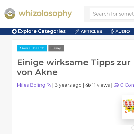
Explore Categories
ARTICLES
AUDIO
Overall health
Essay
Einige wirksame Tipps zu
von Akne
Miles Boling
|
3 years ago
|
11 views
|
0
Com