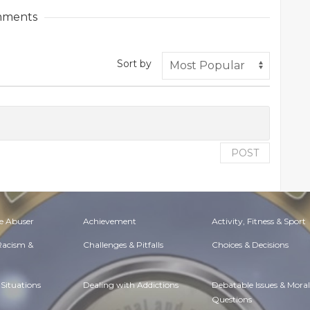
ments
Sort by
POST
e Abuser
Achievement
Activity, Fitness & Sport
 Racism &
Challenges & Pitfalls
Choices & Decisions
Situations
Dealing with Addictions
Debatable Issues & Moral
Questions