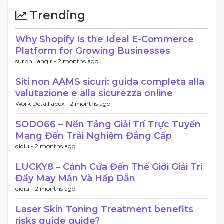
Trending
Why Shopify Is the Ideal E-Commerce
Platform for Growing Businesses
surbhi jangir -
2 months ago
Siti non AAMS sicuri: guida completa alla
valutazione e alla sicurezza online
Work Detail apex -
2 months ago
SODO66 – Nền Tảng Giải Trí Trực Tuyến
Mang Đến Trải Nghiệm Đẳng Cấp
diqiu -
2 months ago
LUCKY8 – Cánh Cửa Đến Thế Giới Giải Trí
Đầy May Mắn Và Hấp Dẫn
diqiu -
2 months ago
Laser Skin Toning Treatment benefits
risks guide guide?