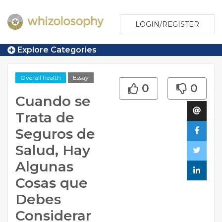
LOGIN/REGISTER
Explore Categories
Overall health
Essay
0
0
Cuando se
Trata de
Seguros de
Salud, Hay
Algunas
Cosas que
Debes
Considerar