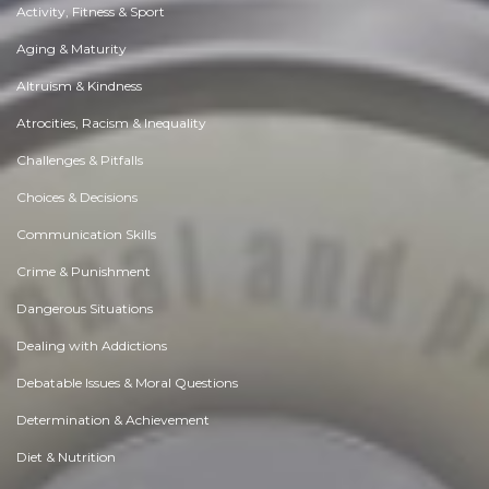
Activity, Fitness & Sport
Aging & Maturity
Altruism & Kindness
Atrocities, Racism & Inequality
Challenges & Pitfalls
Choices & Decisions
Communication Skills
Crime & Punishment
Dangerous Situations
Dealing with Addictions
Debatable Issues & Moral Questions
Determination & Achievement
Diet & Nutrition