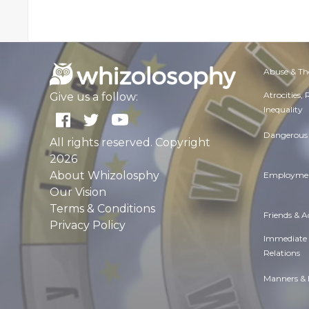
Abuse & Th
Atrocities,
Give us a follow:
Inequality
Dangerous 
All rights reserved. Copyright
2026
About Whizolosphy
Employmen
Our Vision
Terms & Conditions
Friends & 
Privacy Policy
Immediate
Relations
Manners & 