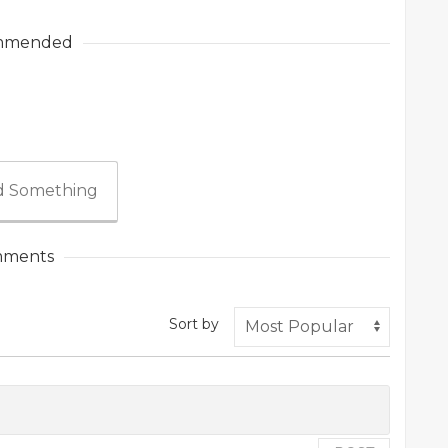
mmended
 Something
ments
Sort by