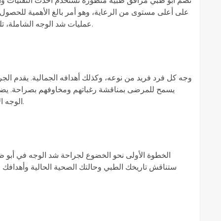
تضم أبو ظبي مرافق طبية متطورة تستخدم أحدث التقنيات وا
على أعلى مستوى من الرعاية، وهو أمر بالغ الأهمية للحصول عل
عمليات شد الوجه الشاملة، تلبي الخيارات المتاحة احتياجات وتفضيلات مختلفة.
وجه كل فرد فريد من نوعه، وكذلك أهدافه الجمالية. يقدم ال
يسمح للمرضى بمناقشة رغباتهم ومخاوفهم بصراحة. يضم
الوجه الاحتياجات الفردية، مما يؤدي إلى نتائج أكثر إرضاءً.
الخطوة الأولى نحو الخضوع لجراحة شد الوجه في أبو ظب
ستناقش تاريخك الطبي وحالتك الصحية الحالية وأهدافك ا