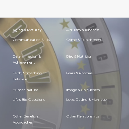
Aging & Maturity
Altruism & Kindness
Communication Skills
Crime & Punishment
Determination &
Diet & Nutrition
Achievement
Faith, Something to
Fears & Phobias
Believe in
Human Nature
Image & Uniqueness
Life's Big Questions
Love, Dating & Marriage
Other Beneficial
Other Relationships
Approaches