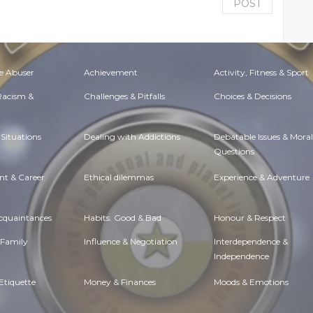
POST
e Abuser
Achievement
Activity, Fitness & Sport
 Racism &
Challenges & Pitfalls
Choices & Decisions
Situations
Dealing with Addictions
Debatable Issues & Moral
Questions
t & Career
Ethical dilemmas
Experience & Adventure
Acquaintances
Habits. Good & Bad
Honour & Respect
 Family
Influence & Negotiation
Interdependence &
Independence
Etiquette
Money & Finances
Moods & Emotions