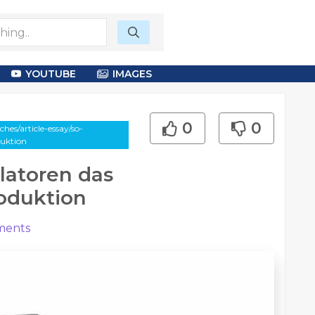
YOUTUBE
IMAGES
0
0
es/article-essay/so-
duktion
latoren das
oduktion
ents