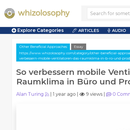
Explore Categories
ARTICLES
AUDIO
Other Beneficial Approaches
Essay
https://www.whizolosophy.com/category/other-beneficial-approach
verbessern-mobile-ventilatoren-das-raumklima-in-b-ro-und-pro
So verbessern mobile Venti
Raumklima in Büro und Pr
Alan Turing
|
1 year ago
|
9 views
|
0
Comm