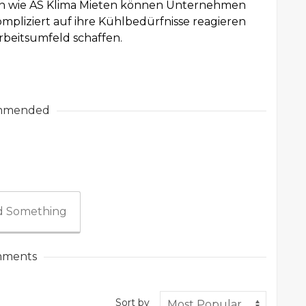
tern wie AS Klima Mieten können Unternehmen
kompliziert auf ihre Kühlbedürfnisse reagieren
beitsumfeld schaffen.
mmended
 Something
ments
Sort by