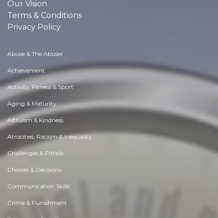
Our Vision
Terms & Conditions
Privacy Policy
Abuse & The Abuser
Achievement
Activity, Fitness & Sport
Aging & Maturity
Altruism & Kindness
Atrocities, Racism & Inequality
Challenges & Pitfalls
Choices & Decisions
Communication Skills
Crime & Punishment