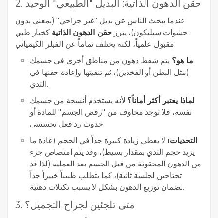
2. حقن الدهون الذاتية: البديل "الطبيعي" الوحيد
عندما يبحث الناس عن بديل "غير جراحي" (بمعنى بدون
حشوات سيليكون)، يبرز
حقن الدهون الذاتية
كخيار طبي
مقبول علمياً، لكنه يختلف تماماً عن الفيلر الكيميائي:
ما هو؟
يتم شفط دهون من مناطق أخرى في جسمك
(مثل البطن أو الفخذين)، ثم تنقيتها وإعادة حقنها في
الثدي.
لماذا يعتبر أكثر أماناً؟
لأنه يستخدم أنسجة من جسمك
نفسه، فلا توجد مخاوف من "رفض الجسم" للمادة أو
حدوث رد فعل تحسسي.
التحديات:
لا يعطي زيادة كبيرة جداً في الحجم (عادة ما
يزيد حجم الثدي بمقدار بسيط)، وقد يتم امتصاص جزء
من الدهون المحقونة من قبل الجسم بعد العملية (لذا قد
تحتاجين لجلسة ثانية)، كما يتطلب طبيباً خبيراً جداً
لضمان توزيع الدهون بشكل لا يسبب تكتلات دهنية.
3. متى تلجئين لجراح التجميل؟