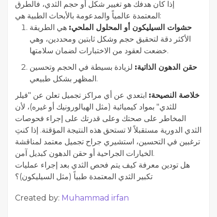
إذا كان هدفك هو تغيير شكل أو حجم الثدي، فالطرق
المعتمدة عالمياً والمدعومة بالأبحاث الطبية هي:
حشوات السيليكون أو المحلول الملحي:
هي الطريقة
الأكثر دقة لتحقيق حجم وشكل ثابتين ومحددين، وهي
خضعت لعقود من الاختبارات لضمان سلامتها.
حقن الدهون الذاتية:
لزيادة بسيطة في الحجم وتحسين
المظهر بشكل طبيعي.
خلاصة النصيحة:
ابتعدي عن أي مراكز تجميل تعلن عن "فيلر
للثدي" بمواد كيميائية (مثل الهيالورونيك أو غيره)، لأن
المخاطر على صحتك وعلى قدرتك على إجراء فحوصات
الثدي الدورية مستقبلاً لا تستحق هذه النتيجة المؤقتة. إذا كنتِ
ترغبين في التحسين، استشيري جراح تجميل معتمد لمناقشة
الخيارات الجراحية أو حقن الدهون كبديل آمن.
هل تودين معرفة كيف يتم فحص الثدي بعد إجراء عمليات
تكبير الثدي المعتمدة طبياً (مثل السيليكون)؟
Created by:
Muhammad irfan