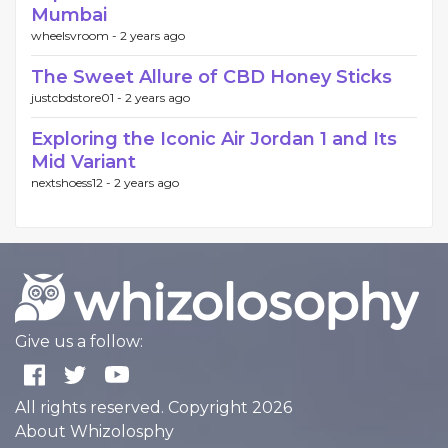
Mumbai
wheelsvroom -
2 years ago
The Sweet Allure of CBD Honey Sticks
justcbdstore01 -
2 years ago
Exploring the Iconic Air Jordan 1 and Its
Mid Variant
nextshoess12 -
2 years ago
Give us a follow:
All rights reserved. Copyright 2026
About Whizolosphy