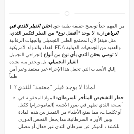
من المهم جداً توضيح حقيقة طبية جوه(
حقن الفيلر للثدي في
الرياض
)رية:
لا يوجد "أفضل نوع" من الفيلر لتكبير الثدي
،
لأن المجتمع الطبي التجميلي والجهات الرقابية (مثل هيئة
الغذاء والدواء الأمريكية FDA والعديد من الجمعيات الدولية
لا توصي بحقن الثدي بأي نوع من أنواع
لجراحي التجميل)
، بل وتحذر منه بشدة.
الفيلر التجميلي
إليكِ الأسباب التي تجعل هذا الإجراء غير معتمد وغير آمن
طبياً:
1. لماذا لا يوجد فيلر "معتمد" للثدي؟
خطر التشخيص المتأخر للسرطان:
المواد المحقونة في
أنسجة الثدي تظهر في صور الأشعة (الماموجرام) ككتل
أو تكلسات، مما يمنع الأطباء من التمييز بين هذه المادة
وبين الأورام السرطانية. هذا يجعل الفحص الدوري
للكشف المبكر عن سرطان الثدي غير فعال أو مضلل.