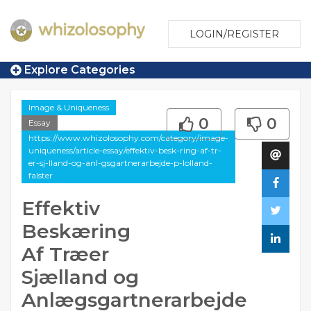
LOGIN/REGISTER
Explore Categories
Image & Uniqueness
0
0
Essay
https://www.whizolosophy.com/category/image-
uniqueness/article-essay/effektiv-besk-ring-af-tr-
er-sj-lland-og-anl-gsgartnerarbejde-p-lolland-
falster
Effektiv
Beskæring
Af Træer
Sjælland og
Anlægsgartnerarbejde