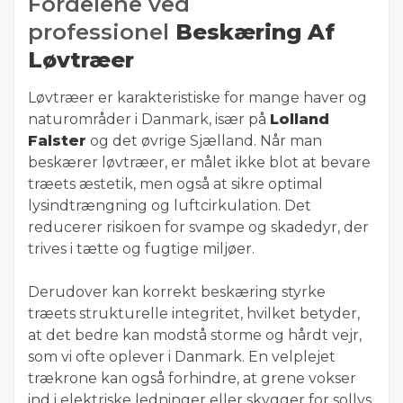
Fordelene ved
professionel
Beskæring Af
Løvtræer
Løvtræer er karakteristiske for mange haver og
naturområder i Danmark, især på
Lolland
Falster
og det øvrige Sjælland. Når man
beskærer løvtræer, er målet ikke blot at bevare
træets æstetik, men også at sikre optimal
lysindtrængning og luftcirkulation. Det
reducerer risikoen for svampe og skadedyr, der
trives i tætte og fugtige miljøer.
Derudover kan korrekt beskæring styrke
træets strukturelle integritet, hvilket betyder,
at det bedre kan modstå storme og hårdt vejr,
som vi ofte oplever i Danmark. En velplejet
trækrone kan også forhindre, at grene vokser
ind i elektriske ledninger eller skygger for sollys