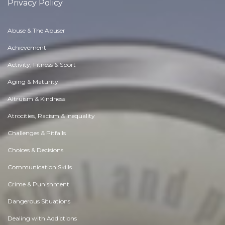
Privacy Policy
Abuse & The Abuser
Achievement
Activity, Fitness & Sport
Aging & Maturity
Altruism & Kindness
Atrocities, Racism & Inequality
Challenges & Pitfalls
Choices & Decisions
Communication Skills
Crime & Punishment
Dangerous Situations
Dealing with Addictions