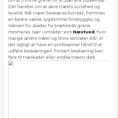
om at trimme grene for et pænere udseende.
Det handler om at sikre træets sundhed og
levetid. Når træer beskæres korrekt, fremmes
en bedre vækst, sygdomme forebygges, og
risikoen for skader fra brækkede grene
minimeres. Især i områder som
Næstved
, hvor
mange ældre træer og store løvtræer står, er
det vigtigt at have en professionel hånd til at
udføre beskæringen. Forkert beskæring kan
føre til træskader eller endda træets død.