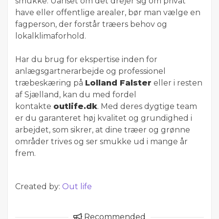
smukke. Uanset om det drejer sig om privat
have eller offentlige arealer, bør man vælge en
fagperson, der forstår træers behov og
lokalklimaforhold.
Har du brug for ekspertise inden for
anlægsgartnerarbejde og professionel
træbeskæring på
Lolland Falster
eller i resten
af Sjælland, kan du med fordel
kontakte
outlife.dk
. Med deres dygtige team
er du garanteret høj kvalitet og grundighed i
arbejdet, som sikrer, at dine træer og grønne
områder trives og ser smukke ud i mange år
frem.
Created by:
Out life
Recommended