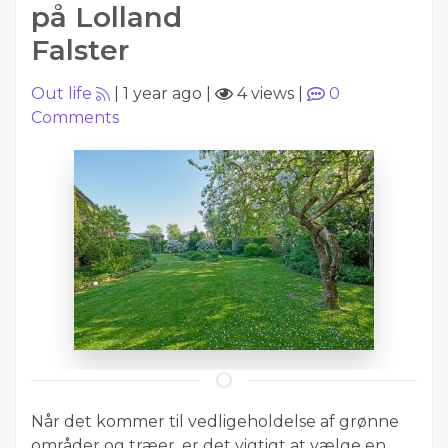
på Lolland
Falster
Out life
|
1 year ago
|
4 views
|
0
Comments
Når det kommer til vedligeholdelse af grønne
områder og træer, er det vigtigt at vælge en