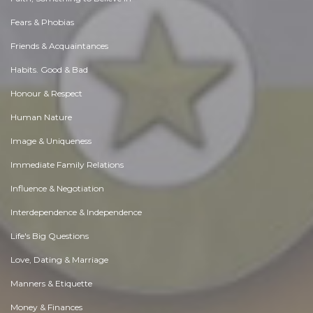
Fears & Phobias
Friends & Acquaintances
Habits. Good & Bad
Honour & Respect
Human Nature
Image & Uniqueness
Immediate Family Relations
Influence & Negotiation
Interdependence & Independence
Life's Big Questions
Love, Dating & Marriage
Manners & Etiquette
Money & Finances