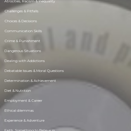
Atrocities, Racism & Inequality
Challenges & Pitfalls
Choices & Decisions
Communication Skills
Crime & Punishment
Dangerous Situations
Dealing with Addictions
Debatable Issues & Moral Questions
Determination & Achievement
Diet & Nutrition
Employment & Career
Ethical dilemmas
Experience & Adventure
Faith, Something to Believe in