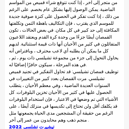
من متجر إلى آخر ، إذا كنت تتوقع شراء قميص من المواسم
الماضية. يمكن الوصول إليها بشكل عام بخصم. على الرغم
من ذلك ، إذا كنت تفكر في الحصول على كنزة صوفية جديدة
للموسم الذي يقترب ، فإن التكاليف باهظة الثمن وتكلفتها
المكافئة إلى حد كبير في كل مكان. في بعض الحالات ، تكون
القمصان أيضًا جزءًا من وحدة كرة القدم ويعتقد اللاعبون
المتفائلون في كثير من الأحيان أنها ذات قيمة استثنائية. لديهم
كل ما يمكن أن يطلبه أي لاعب محترف ، وبافتراض أنه
يحاول التحول إلى جزء من مجموعة تشيلسي ذات يوم ، ثم ،
في هذه المرحلة ، سيكون حافزًا إضافيًا له.
توظيف قمصان تشيلسي: قد تحاول التفكير في تجنيد قميص
تشيلسي. مرت القمصان بعدد كبير من التغييرات في
السنوات العديدة الماضية ، وفي معظم الأحيان ، يتطلب
الحصول عليها في كثير من الأحيان تخزين البلوفرات. كل
الأشياء التي تم وضعها في الاعتبار ، فإن استخدام البلوفرات
قد يكلفك أقل ولن تحتاج إلى تكديسها في منزلك أيضًا ، على
الرغم من حقيقة أن المشجعين مدى الحياة يجمعونها مثل
منجم ذهب وهم محايدون من عمر إلى آخر .
تيشيرت تشلسي 2022