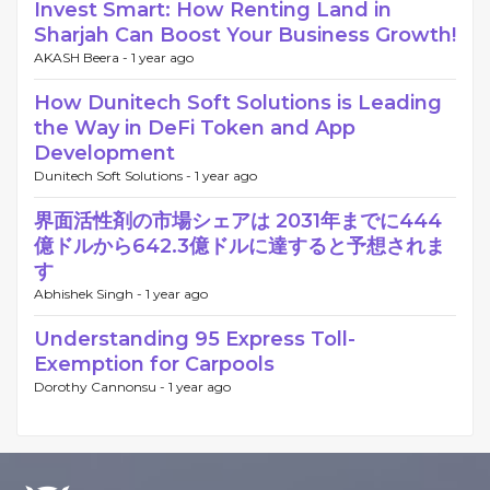
Invest Smart: How Renting Land in
Sharjah Can Boost Your Business Growth!
AKASH Beera -
1 year ago
How Dunitech Soft Solutions is Leading
the Way in DeFi Token and App
Development
Dunitech Soft Solutions -
1 year ago
️界面活性剤の市場シェアは 2031年までに444
億ドルから642.3億ドルに達すると予想されま
す
Abhishek Singh -
1 year ago
Understanding 95 Express Toll-
Exemption for Carpools
Dorothy Cannonsu -
1 year ago