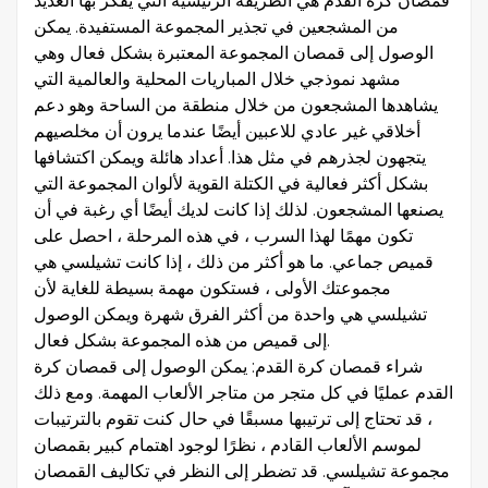
قمصان كرة القدم هي الطريقة الرئيسية التي يفكر بها العديد
من المشجعين في تجذير المجموعة المستفيدة. يمكن
الوصول إلى قمصان المجموعة المعتبرة بشكل فعال وهي
مشهد نموذجي خلال المباريات المحلية والعالمية التي
يشاهدها المشجعون من خلال منطقة من الساحة وهو دعم
أخلاقي غير عادي للاعبين أيضًا عندما يرون أن مخلصيهم
يتجهون لجذرهم في مثل هذا. أعداد هائلة ويمكن اكتشافها
بشكل أكثر فعالية في الكتلة القوية لألوان المجموعة التي
يصنعها المشجعون. لذلك إذا كانت لديك أيضًا أي رغبة في أن
تكون مهمًا لهذا السرب ، في هذه المرحلة ، احصل على
قميص جماعي. ما هو أكثر من ذلك ، إذا كانت تشيلسي هي
مجموعتك الأولى ، فستكون مهمة بسيطة للغاية لأن
تشيلسي هي واحدة من أكثر الفرق شهرة ويمكن الوصول
إلى قميص من هذه المجموعة بشكل فعال.
شراء قمصان كرة القدم: يمكن الوصول إلى قمصان كرة
القدم عمليًا في كل متجر من متاجر الألعاب المهمة. ومع ذلك
، قد تحتاج إلى ترتيبها مسبقًا في حال كنت تقوم بالترتيبات
لموسم الألعاب القادم ، نظرًا لوجود اهتمام كبير بقمصان
مجموعة تشيلسي. قد تضطر إلى النظر في تكاليف القمصان