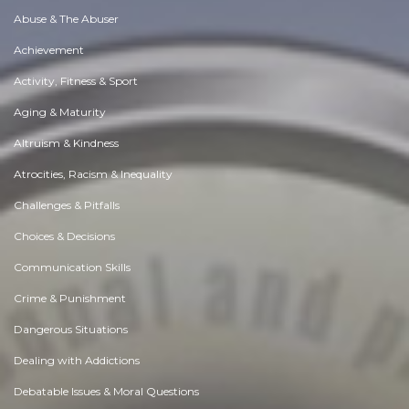
Abuse & The Abuser
Achievement
Activity, Fitness & Sport
Aging & Maturity
Altruism & Kindness
Atrocities, Racism & Inequality
Challenges & Pitfalls
Choices & Decisions
Communication Skills
Crime & Punishment
Dangerous Situations
Dealing with Addictions
Debatable Issues & Moral Questions