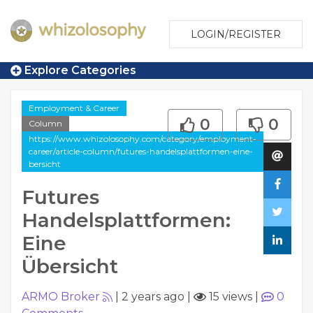
LOGIN/REGISTER
Explore Categories
Employment & Career
0
0
Column
https://www.whizolosophy.com/category/employment-
career/article-column/futures-handelsplattformen-eine-
bersicht
Futures
Handelsplattformen:
Eine
Übersicht
ARMO Broker
|
2 years ago
|
15 views
|
0