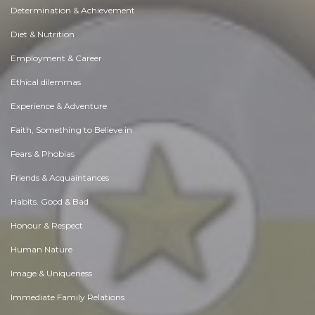
Determination & Achievement
Diet & Nutrition
Employment & Career
Ethical dilemmas
Experience & Adventure
Faith, Something to Believe in
Fears & Phobias
Friends & Acquaintances
Habits. Good & Bad
Honour & Respect
Human Nature
Image & Uniqueness
Immediate Family Relations