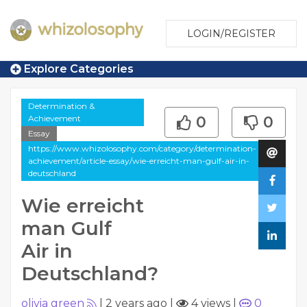
LOGIN/REGISTER
Explore Categories
Determination &
Achievement
0
0
Essay
https://www.whizolosophy.com/category/determination-
achievement/article-essay/wie-erreicht-man-gulf-air-in-
deutschland
Wie erreicht
man Gulf
Air in
Deutschland?
olivia green
|
2 years ago
|
4 views
|
0