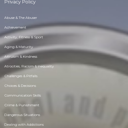
Privacy Policy
Abuse & The Abuser
Achievement
Activity, Fitness & Sport
Aging & Maturity
Altruism & Kindness
Atrocities, Racism & Inequality
Challenges & Pitfalls
Choices & Decisions
Communication Skills
Crime & Punishment
Dangerous Situations
Dealing with Addictions