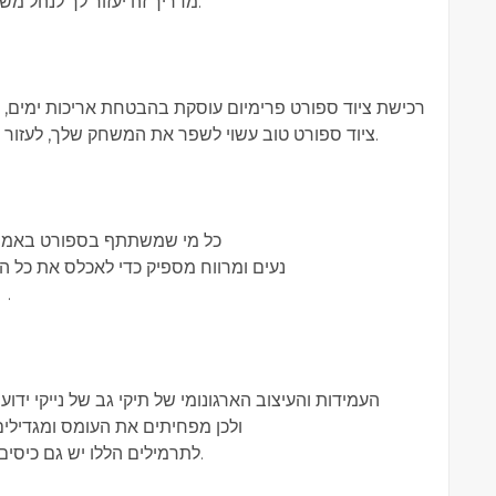
מדריך זה יעזור לך לנהל משא ומתן על האפשרויות הרבות העומדות לרשותך.
רכישת ציוד ספורט פרימיום עוסקת בהבטחת אריכות ימים, נ
ציוד ספורט טוב עשוי לשפר את המשחק שלך, לעזור למנוע פציעות ולהפוך את כל החוויה למהנה יותר.
כל מי שמשתתף בספורט באמת חיי
נעים ומרווח מספיק כדי לאכלס את כל הי
ייחודי בשימוש ובסגנון הרב שלו.
העמידות והעיצוב הארגונומי של תיקי גב של נייקי ידו
ולכן מפחיתים את העומס ומגדילים
לתרמילים הללו יש גם כיסים רבים כך שתוכל לסדר במהירות את הציוד שלך.