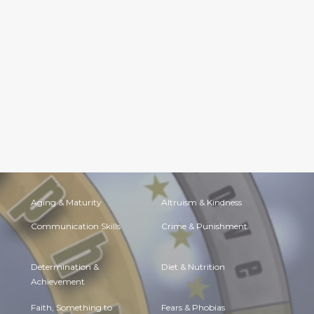
Aging & Maturity
Altruism & Kindness
Communication Skills
Crime & Punishment
Determination &
Diet & Nutrition
Achievement
Faith, Something to
Fears & Phobias