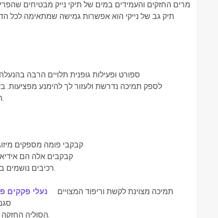
החומרים החזקים והעמידים במים של תיקי נייק מבטיחים שהפריטים
תיק גב של נייקי הוא אפשרות גמישה שמתאימה לכל הדרי
ספורט ופעילות גופנית תלויים הרבה בהנעלה.
לספק תמיכה נדרשת ולעזור לך להימנע מפציעות. בע
ההתאמה והצרכים המיוחדים של הפעילות שלכם.
קבקבי פומה מספקים מיזוג 
קבקבים אלה הם אידיאלי
רכיבים נושמים בעיצובו עוזרים לשמור על הרגליים קרירות ויבשות.
תמיכה מצוינת לקשת וריפוד המצויים
נעלי פקקים פ
סגנ
הסוליה החזקה מבטיחה אחיזה על משטחים רבים ואריכות ימים.