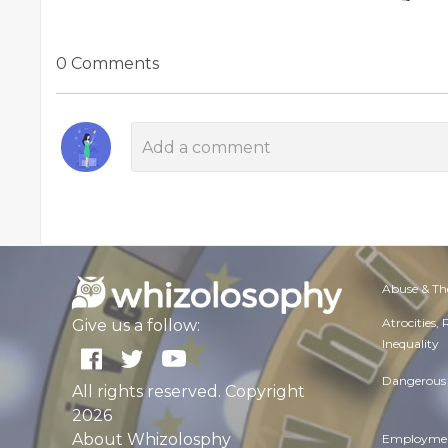
0 Comments
Abuse & Th
Atrocities,
Give us a follow:
Inequality
Dangerous 
All rights reserved. Copyright
2026
About Whizolosphy
Employmen