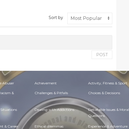
Sort by
POST
e Abuser
Achievement
Activity, Fitness & Sport
 Racism &
Challenges & Pitfalls
Choices & Decisions
Situations
Dealing with Addictions
Debatable Issues & Moral
Questions
t & Career
Ethical dilemmas
Experience & Adventure