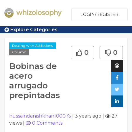
LOGIN/REGISTER
Explore Categories
Dealing with Addictions
0
0
Column
Bobinas de
acero
arrugado
prepintadas
hussaindanishkhan1000
|
3 years ago
|
27
views
|
0
Comments