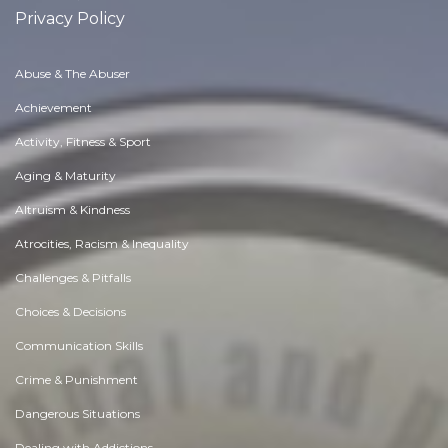
Privacy Policy
Abuse & The Abuser
Achievement
Activity, Fitness & Sport
Aging & Maturity
Altruism & Kindness
Atrocities, Racism & Inequality
Challenges & Pitfalls
Choices & Decisions
Communication Skills
Crime & Punishment
Dangerous Situations
Dealing with Addictions