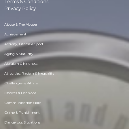
Terms & Conditions
Privacy Policy
Abuse & The Abuser
Achievement
Activity, Fitness & Sport
Aging & Maturity
Altruism & Kindness
Atrocities, Racism & Inequality
Challenges & Pitfalls
Choices & Decisions
Communication Skills
Crime & Punishment
Dangerous Situations