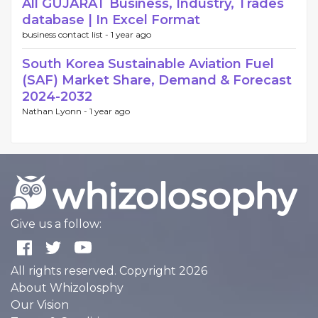
All GUJARAT Business, Industry, Trades
database | In Excel Format
business contact list -
1 year ago
South Korea Sustainable Aviation Fuel
(SAF) Market Share, Demand & Forecast
2024-2032
Nathan Lyonn -
1 year ago
Give us a follow:
All rights reserved. Copyright 2026
About Whizolosphy
Our Vision