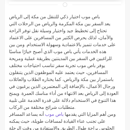
باص موب اختيار ذكي للتنقل من مكة إلى الرياض
يعد السفر بين مكة المكرمة والرياض من الرحلات التي
تحتاج إلى تخطيط جيد واختيار وسيلة نقل توفر الراحة
والأمان، لذلك يحرص الكثير من المسافرين على الاعتماد
على خدمات تتميز بالاعتمادية وسهولة الاستخدام. ومن بين
هذه الخدمات يأتي باص موب الذي أصبح خيارًا مناسبًا
للراغبين في السفر بين المدينتين بطريقة عملية ومريحة.
يوفر باص موب تجربة سفر تناسب احتياجات مختلف
المسافرين، حيث يعتمد عليه الموظفون الذين يتنقلون
باستمرار بين مكة والرياض، كما يختاره الطلاب والعائلات
ورجال الأعمال، بالإضافة إلى المعتمرين الذين يرغبون في
العودة إلى الرياض بعد الانتهاء من أداء مناسك العمرة. ويمنح
هذا التنوع في الاستخدام دلالة على قدرة الخدمة على تلبية
متطلبات شرائح مختلفة من الركاب.
ومن أهم المزايا التي يقدمها
باص موب
أنه يساعد المسافر
على تجنب عناء القيادة لمسافات طويلة، حيث يمكنه
الجلوس براحة طوال الطريق والاستفادة من وقت الرحلة