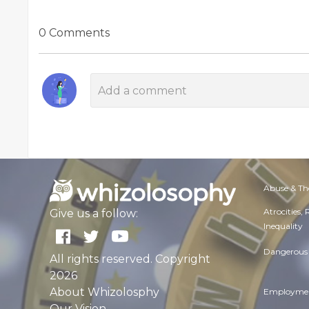
0 Comments
Abuse & Th
Atrocities,
Give us a follow:
Inequality
Dangerous 
All rights reserved. Copyright
2026
About Whizolosphy
Employmen
Our Vision