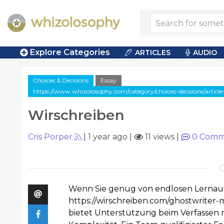
Explore Categories
ARTICLES
AUDIO
Choices & Decisions
Essay
https://www.whizolosophy.com/category/choices-decisions/article
Wirschreiben
Cris Porper
|
1 year ago
|
11 views
|
0
Comm
Wenn Sie genug von endlosen Lernauf
https://wirschreiben.com/ghostwriter-
bietet Unterstützung beim Verfassen m