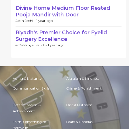
Divine Home Medium Floor Rested
Pooja Mandir with Door
Jatin Joshi -
1 year ago
Riyadh's Premier Choice for Eyelid
Surgery Excellence
enfieldroyal Saudi -
1 year ago
Aging & Maturity
Altruism & Kindness
Communication Skills
Crime & Punishment
Determination &
Diet & Nutrition
Achievement
Faith, Something to
Fears & Phobias
Believe in