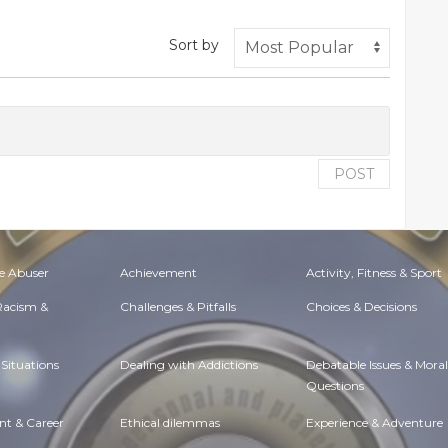
Sort by
POST
e Abuser
Achievement
Activity, Fitness & Sport
 Racism &
Challenges & Pitfalls
Choices & Decisions
Situations
Dealing with Addictions
Debatable Issues & Moral
Questions
t & Career
Ethical dilemmas
Experience & Adventure