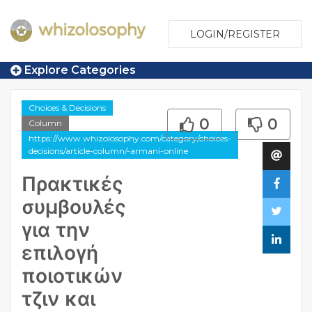
LOGIN/REGISTER
Explore Categories
Choices & Decisions
0
0
Column
https://www.whizolosophy.com/category/choices-
decisions/article-column/-armani-online
Πρακτικές
συμβουλές
για την
επιλογή
ποιοτικών
τζιν και