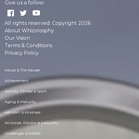
Give us a follow:
All rights reserved. Copyright 2026
About Whizolosphy
Our Vision
Terms & Conditions
Privacy Policy
Abuse & The Abuser
Achievement
Activity, Fitness & Sport
Aging & Maturity
Altruism & Kindness
Atrocities, Racism & Inequality
Challenges & Pitfalls