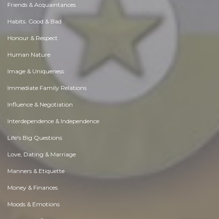
Friends & Acquaintances
Habits. Good & Bad
Honour & Respect
Human Nature
Image & Uniqueness
Immediate Family Relations
Influence & Negotiation
Interdependence & Independence
Life's Big Questions
Love, Dating & Marriage
Manners & Etiquette
Money & Finances
Moods & Emotions