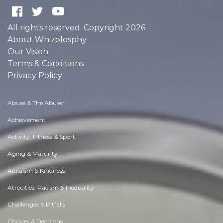
All rights reserved. Copyright 2026
About Whizolosphy
Our Vision
Terms & Conditions
Privacy Policy
Abuse & The Abuser
Achievement
Activity, Fitness & Sport
Aging & Maturity
Altruism & Kindness
Atrocities, Racism & Inequality
Challenges & Pitfalls
Choices & Decisions