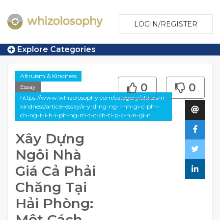
LOGIN/REGISTER
Explore Categories
Altruism & Kindness
0
0
Essay
https://www.whizolosophy.com/category/altruism-
kindness/article-essay/x-y-d-ng-ng-i-nh-gi-c-ph-i-
ch-ng-t-i-h-i-ph-ng-m-t-c-ch-ti-p-c-n-n-gi-n
Xây Dựng
Ngôi Nhà
Giá Cả Phải
Chăng Tại
Hải Phòng:
Một Cách