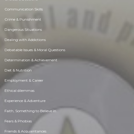
Communication Skills
Crime & Punishment
Dangerous Situations
Dealing with Addictions
Debatable Issues & Moral Questions
Determination & Achievement
Diet & Nutrition
Employment & Career
Ethical dilemmas
Experience & Adventure
Faith, Something to Believe in
Fears & Phobias
Friends & Acquaintances