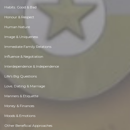
Habits. Good & Bad
Honour & Respect
Human Nature
Image & Uniqueness
Immediate Family Relations
Influence & Negotiation
Interdependence & Independence
Life's Big Questions
Love, Dating & Marriage
Manners & Etiquette
Money & Finances
Moods & Emotions
Other Beneficial Approaches