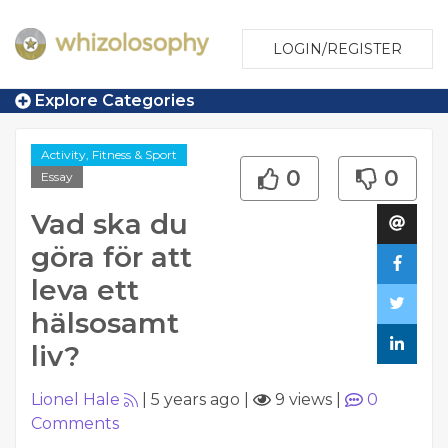
LOGIN/REGISTER
Explore Categories
Activity, Fitness & Sport
0
0
Essay
Vad ska du
göra för att
leva ett
hälsosamt
liv?
Lionel Hale
|
5 years ago
|
9 views
|
0
Comments