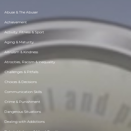
Abuse & The Abuser
Achievement
Activity, Fitness & Sport
Aging & Maturity
Altruism & Kindness
Atrocities, Racism & Inequality
Challenges & Pitfalls
Choices & Decisions
Communication Skills
Crime & Punishment
Dangerous Situations
Dealing with Addictions