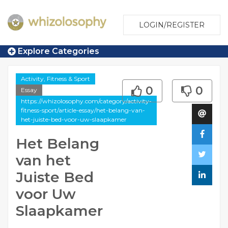
LOGIN/REGISTER
Explore Categories
Activity, Fitness & Sport
0
0
Essay
https://whizolosophy.com/category/activity-
fitness-sport/article-essay/het-belang-van-
het-juiste-bed-voor-uw-slaapkamer
Het Belang
van het
Juiste Bed
voor Uw
Slaapkamer