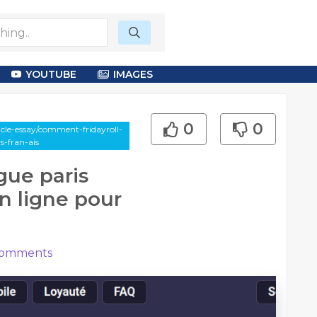
YOUTUBE
IMAGES
0
0
le-essay/comment-fridayroll-
s-fran-ais
ue paris
en ligne pour
omments