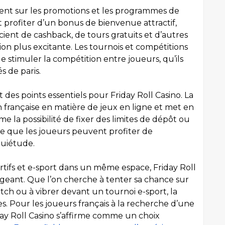
cent sur les promotions et les programmes de
 profiter d’un bonus de bienvenue attractif,
cient de cashback, de tours gratuits et d’autres
n plus excitante. Les tournois et compétitions
stimuler la compétition entre joueurs, qu’ils
s de paris.
t des points essentiels pour Friday Roll Casino. La
 française en matière de jeux en ligne et met en
 la possibilité de fixer des limites de dépôt ou
e que les joueurs peuvent profiter de
quiétude.
rtifs et e-sport dans un même espace, Friday Roll
xigeant. Que l’on cherche à tenter sa chance sur
tch ou à vibrer devant un tournoi e-sport, la
s. Pour les joueurs français à la recherche d’une
ay Roll Casino s’affirme comme un choix