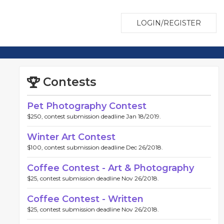
LOGIN/REGISTER
Contests
Pet Photography Contest
$250, contest submission deadline Jan 18/2019.
Winter Art Contest
$100, contest submission deadline Dec 26/2018.
Coffee Contest - Art & Photography
$25, contest submission deadline Nov 26/2018.
Coffee Contest - Written
$25, contest submission deadline Nov 26/2018.