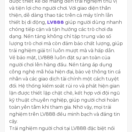
được thiết kế để mang đến trải nghiệm thú vị
và tiện lợi cho người chơi. Với giao diện thân
thiện, dễ dàng thao tác trên cả máy tính lẫn
thiết bị di động,
LV888
giúp người dùng nhanh
chóng tiếp cận và tận hưởng các trò chơi đa
dạng. Nền tảng không chỉ tập trung vào số
lượng trò chơi mà còn đảm bảo chất lượng, giúp
trải nghiệm giải trí luôn mượt mà và hấp dẫn.
Về bảo mật, LV888 luôn đặt sự an toàn của
người chơi lên hàng đầu. Nền tảng áp dụng
công nghệ mã hóa hiện đại, bảo vệ thông tin cá
nhân và các giao dịch tài chính một cách tuyệt
đối. Hệ thống kiểm soát rủi ro và phát hiện gian
lận được thiết lập chặt chẽ, kết hợp với đội ngũ
kỹ thuật chuyên nghiệp, giúp người chơi hoàn
toàn yên tâm khi tham gia. Nhờ vậy, mọi trải
nghiệm trên LV888 đều minh bạch và đáng tin
cậy.
Trải nghiệm người chơi tại LV888 đặc biệt nổi