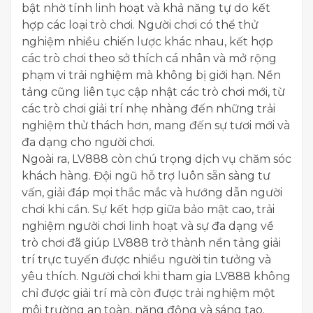
bật nhờ tính linh hoạt và khả năng tự do kết
hợp các loại trò chơi. Người chơi có thể thử
nghiệm nhiều chiến lược khác nhau, kết hợp
các trò chơi theo sở thích cá nhân và mở rộng
phạm vi trải nghiệm mà không bị giới hạn. Nền
tảng cũng liên tục cập nhật các trò chơi mới, từ
các trò chơi giải trí nhẹ nhàng đến những trải
nghiệm thử thách hơn, mang đến sự tươi mới và
đa dạng cho người chơi.
Ngoài ra, LV888 còn chú trọng dịch vụ chăm sóc
khách hàng. Đội ngũ hỗ trợ luôn sẵn sàng tư
vấn, giải đáp mọi thắc mắc và hướng dẫn người
chơi khi cần. Sự kết hợp giữa bảo mật cao, trải
nghiệm người chơi linh hoạt và sự đa dạng về
trò chơi đã giúp LV888 trở thành nền tảng giải
trí trực tuyến được nhiều người tin tưởng và
yêu thích. Người chơi khi tham gia LV888 không
chỉ được giải trí mà còn được trải nghiệm một
môi trường an toàn, năng động và sáng tạo.