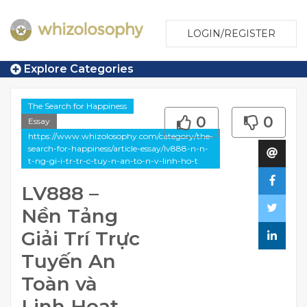
LOGIN/REGISTER
Explore Categories
The Search for Happiness
0
0
Essay
https://www.whizolosophy.com/category/the-
search-for-happiness/article-essay/lv888-n-n-
t-ng-gi-i-tr-tr-c-tuy-n-an-to-n-v-linh-ho-t
LV888 –
Nền Tảng
Giải Trí Trực
Tuyến An
Toàn và
Linh Hoạt