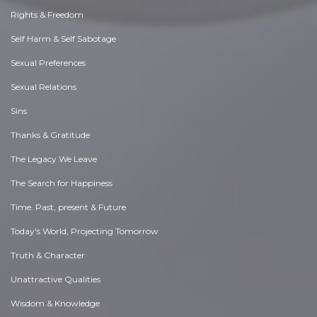
Rights & Freedom
Self Harm & Self Sabotage
Sexual Preferences
Sexual Relations
Sins
Thanks & Gratitude
The Legacy We Leave
The Search for Happiness
Time. Past, present & Future
Today's World, Projecting Tomorrow
Truth & Character
Unattractive Qualities
Wisdom & Knowledge