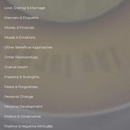
Love, Dating & Marriage
Manners & Etiquette
Money & Finances
Moods & Emotions
Other Beneficial Approaches
Other Relationships
Overall health
Passions & Strengths
Peace & Forgiveness
Personal Change
Personal Development
Politics & Governance
Positive & Negative Attitudes