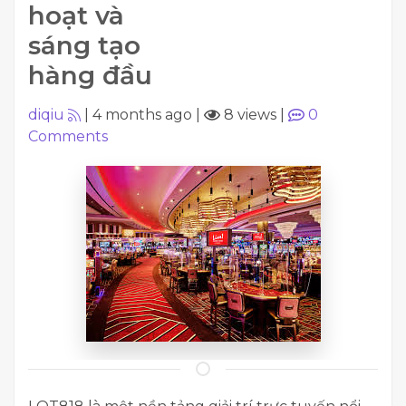
hoạt và
sáng tạo
hàng đầu
diqiu
|
4 months ago
|
8 views
|
0
Comments