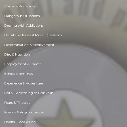
Crime & Punishment
Dangerous Situations
Dealing with Addictions
Debatable Issues & Moral Questions
Determination & Achievement
Diet & Nutrition
Employment & Career
Ethical dilemmas
Experience & Adventure
Faith, Something to Believe in
Fears & Phobias
Friends & Acquaintances
Habits. Good & Bad