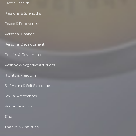
Overall health
Passions & Strengths
Peace & Forgiveness
Personal Change
Personal Development
Politics & Governance
Positive & Negative Attitudes
Rights & Freedom
Self Harm & Self Sabotage
Sexual Preferences
Sexual Relations
Sins
Thanks & Gratitude