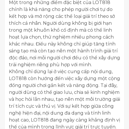
Một trong những điểm đặc biệt của LOT818
chính là khả năng cho phép người chơi tự do
kết hợp và mở rộng các thể loại giải trí theo sở
thích cá nhân. Người dùng không bị giới hạn
trong một khuôn khổ cố định mà có thể linh
hoạt lựa chọn, thử nghiệm nhiều phong cách
khác nhau. Điều này không chỉ giúp tăng tính
sáng tạo mà còn tạo nên một hành trình giải trí
độc đáo, nơi mỗi người chơi đều có thể xây dựng
trải nghiệm riêng phù hợp với mình.
Không chỉ dừng lại ở việc cung cấp nội dung,
LOT818 còn hướng đến việc xây dựng một cộng
đồng người chơi gắn kết và năng động. Tại đây,
người dùng có thể giao lưu, chia sẻ kinh nghiệm
và học hỏi lẫn nhau, tạo nên một môi trường giải
trí tích cực và thú vị. Với sự kết hợp giữa công
nghệ hiện đại, nội dung đa dạng và tính linh
hoạt cao, LOT818 đang ngày càng khẳng định vị
thế của mình trong lĩnh vực giải trí trực tuyến.