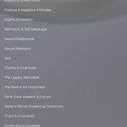
Politics & Governance
Positive & Negative Attitudes
Rights & Freedom
Self Harm & Self Sabotage
Sexual Preferences
Sexual Relations
Sins
Thanks & Gratitude
The Legacy We Leave
The Search for Happiness
Time. Past, present & Future
Today's World, Projecting Tomorrow
Truth & Character
Unattractive Qualities