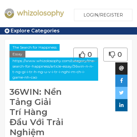
LOGIN/REGISTER
Explore Categories
The Search for Happiness
0
0
Essay
https://www.whizolosophy.com/category/the-
search-for-happiness/article-essay/36win-n-n-
t-ng-gi-i-tr-h-ng-u-v-i-tr-i-nghi-m-ch-i-
game-nh-cao
36WIN: Nền
Tảng Giải
Trí Hàng
Đầu Với Trải
Nghiệm