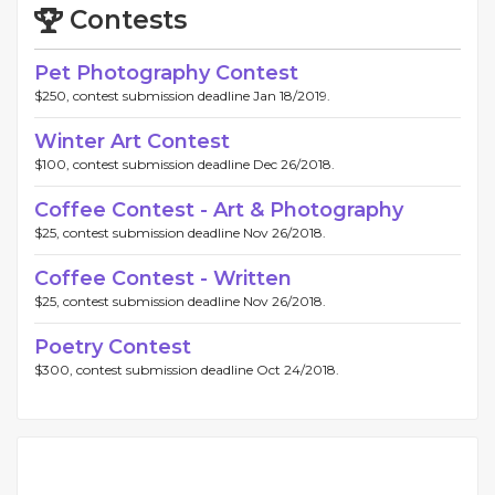
Contests
Pet Photography Contest
$250, contest submission deadline Jan 18/2019.
Winter Art Contest
$100, contest submission deadline Dec 26/2018.
Coffee Contest - Art & Photography
$25, contest submission deadline Nov 26/2018.
Coffee Contest - Written
$25, contest submission deadline Nov 26/2018.
Poetry Contest
$300, contest submission deadline Oct 24/2018.