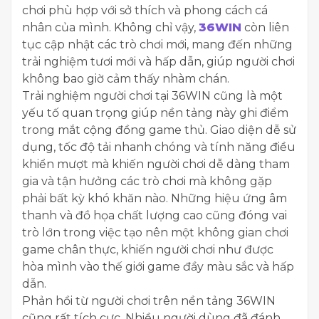
chơi phù hợp với sở thích và phong cách cá
nhân của mình. Không chỉ vậy,
36WIN
còn liên
tục cập nhật các trò chơi mới, mang đến những
trải nghiệm tươi mới và hấp dẫn, giúp người chơi
không bao giờ cảm thấy nhàm chán.
Trải nghiệm người chơi tại 36WIN cũng là một
yếu tố quan trọng giúp nền tảng này ghi điểm
trong mắt cộng đồng game thủ. Giao diện dễ sử
dụng, tốc độ tải nhanh chóng và tính năng điều
khiển mượt mà khiến người chơi dễ dàng tham
gia và tận hưởng các trò chơi mà không gặp
phải bất kỳ khó khăn nào. Những hiệu ứng âm
thanh và đồ họa chất lượng cao cũng đóng vai
trò lớn trong việc tạo nên một không gian chơi
game chân thực, khiến người chơi như được
hòa mình vào thế giới game đầy màu sắc và hấp
dẫn.
Phản hồi từ người chơi trên nền tảng 36WIN
cũng rất tích cực. Nhiều người dùng đã đánh