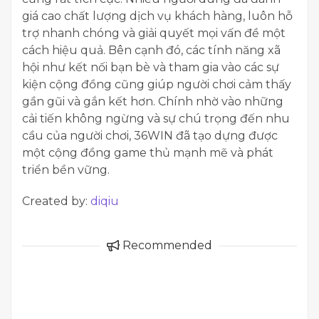
giá cao chất lượng dịch vụ khách hàng, luôn hỗ
trợ nhanh chóng và giải quyết mọi vấn đề một
cách hiệu quả. Bên cạnh đó, các tính năng xã
hội như kết nối bạn bè và tham gia vào các sự
kiện cộng đồng cũng giúp người chơi cảm thấy
gần gũi và gắn kết hơn. Chính nhờ vào những
cải tiến không ngừng và sự chú trọng đến nhu
cầu của người chơi, 36WIN đã tạo dựng được
một cộng đồng game thủ mạnh mẽ và phát
triển bền vững.
Created by:
diqiu
Recommended