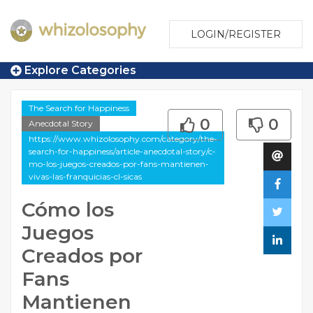
LOGIN/REGISTER
Explore Categories
The Search for Happiness
0
0
Anecdotal Story
https://www.whizolosophy.com/category/the-
search-for-happiness/article-anecdotal-story/c-
mo-los-juegos-creados-por-fans-mantienen-
vivas-las-franquicias-cl-sicas
Cómo los
Juegos
Creados por
Fans
Mantienen