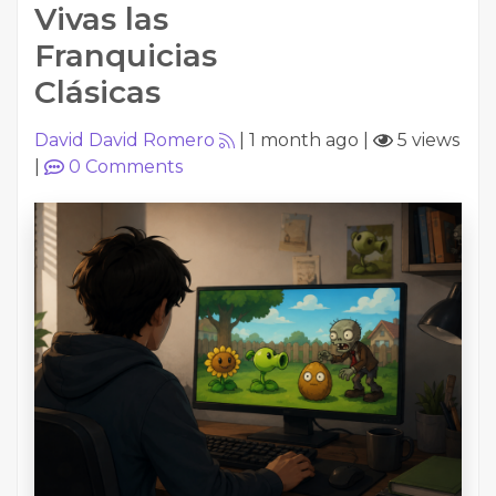
Vivas las
Franquicias
Clásicas
David David Romero
|
1 month ago
|
5 views
|
0
Comments