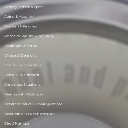
Activity, Fitness & Sport
Aging & Maturity
Altruism & Kindness
Atrocities, Racism & Inequality
Challenges & Pitfalls
Choices & Decisions
Communication Skills
Crime & Punishment
Dangerous Situations
Dealing with Addictions
Debatable Issues & Moral Questions
Determination & Achievement
Diet & Nutrition