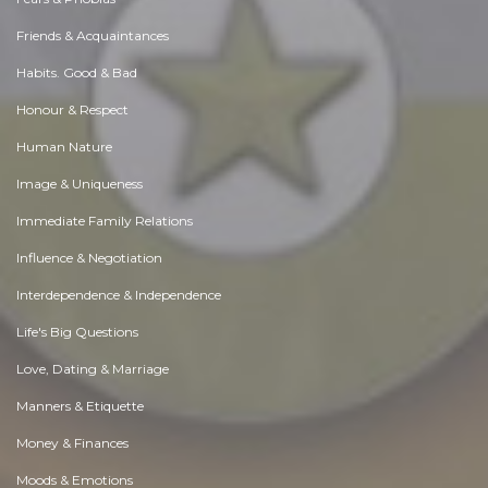
Friends & Acquaintances
Habits. Good & Bad
Honour & Respect
Human Nature
Image & Uniqueness
Immediate Family Relations
Influence & Negotiation
Interdependence & Independence
Life's Big Questions
Love, Dating & Marriage
Manners & Etiquette
Money & Finances
Moods & Emotions