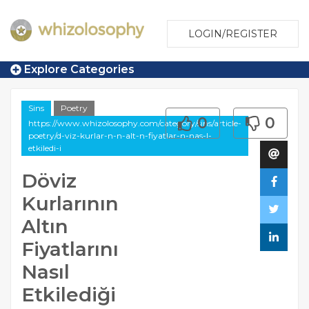
LOGIN/REGISTER
Explore Categories
Sins
Poetry
0
0
https://www.whizolosophy.com/category/sins/article-
poetry/d-viz-kurlar-n-n-alt-n-fiyatlar-n-nas-l-
etkiledi-i
Döviz
Kurlarının
Altın
Fiyatlarını
Nasıl
Etkilediği