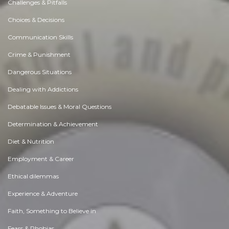
Challenges & Pitfalls
Choices & Decisions
Communication Skills
Crime & Punishment
Dangerous Situations
Dealing with Addictions
Debatable Issues & Moral Questions
Determination & Achievement
Diet & Nutrition
Employment & Career
Ethical dilemmas
Experience & Adventure
Faith, Something to Believe in
Fears & Phobias