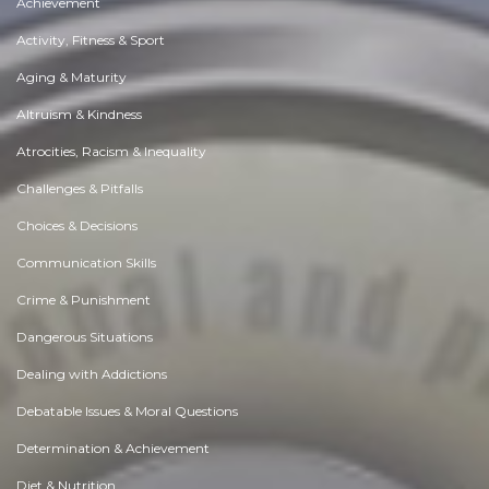
Achievement
Activity, Fitness & Sport
Aging & Maturity
Altruism & Kindness
Atrocities, Racism & Inequality
Challenges & Pitfalls
Choices & Decisions
Communication Skills
Crime & Punishment
Dangerous Situations
Dealing with Addictions
Debatable Issues & Moral Questions
Determination & Achievement
Diet & Nutrition