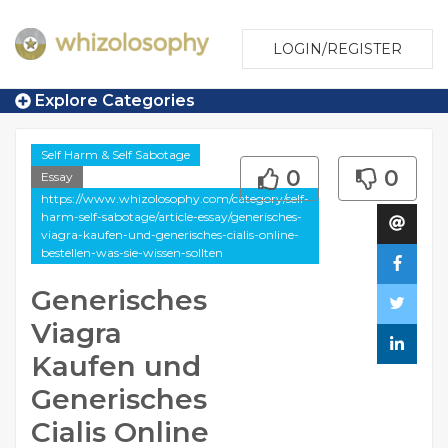
LOGIN/REGISTER
Explore Categories
Self Harm & Self Sabotage
0
0
Essay
https://www.whizolosophy.com/category/self-
harm-self-sabotage/article-essay/generisches-
viagra-kaufen-und-generisches-cialis-online-
bestellen-was-sie-wissen-sollten
Generisches
Viagra
Kaufen und
Generisches
Cialis Online