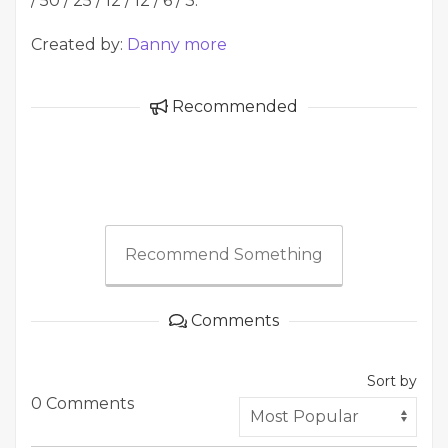
/ 50 / 25 / 12 / 12 / 6 / 3.
Created by:
Danny more
Recommended
Recommend Something
Comments
Sort by
0 Comments