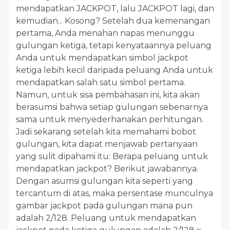
mendapatkan JACKPOT, lalu JACKPOT lagi, dan
kemudian... Kosong? Setelah dua kemenangan
pertama, Anda menahan napas menunggu
gulungan ketiga, tetapi kenyataannya peluang
Anda untuk mendapatkan simbol jackpot
ketiga lebih kecil daripada peluang Anda untuk
mendapatkan salah satu simbol pertama.
Namun, untuk sisa pembahasan ini, kita akan
berasumsi bahwa setiap gulungan sebenarnya
sama untuk menyederhanakan perhitungan.
Jadi sekarang setelah kita memahami bobot
gulungan, kita dapat menjawab pertanyaan
yang sulit dipahami itu: Berapa peluang untuk
mendapatkan jackpot? Berikut jawabannya.
Dengan asumsi gulungan kita seperti yang
tercantum di atas, maka persentase munculnya
gambar jackpot pada gulungan mana pun
adalah 2/128. Peluang untuk mendapatkan