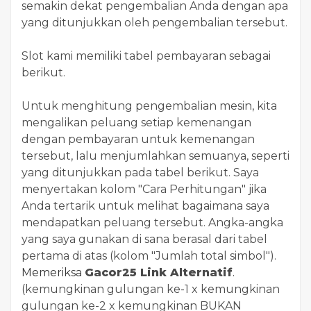
semakin dekat pengembalian Anda dengan apa
yang ditunjukkan oleh pengembalian tersebut.
Slot kami memiliki tabel pembayaran sebagai
berikut.
Untuk menghitung pengembalian mesin, kita
mengalikan peluang setiap kemenangan
dengan pembayaran untuk kemenangan
tersebut, lalu menjumlahkan semuanya, seperti
yang ditunjukkan pada tabel berikut. Saya
menyertakan kolom "Cara Perhitungan" jika
Anda tertarik untuk melihat bagaimana saya
mendapatkan peluang tersebut. Angka-angka
yang saya gunakan di sana berasal dari tabel
pertama di atas (kolom "Jumlah total simbol").
Memeriksa
Gacor25 Link Alternatif
.
(kemungkinan gulungan ke-1 x kemungkinan
gulungan ke-2 x kemungkinan BUKAN