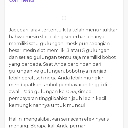
Comments
Jadi, dari jarak tertentu kita telah menunjukkan
bahwa mesin slot paling sederhana hanya
memiliki satu gulungan, meskipun sebagian
besar mesin slot memiliki 3 atau 5 gulungan,
dan setiap gulungan tentu saja memiliki bobot
yang berbeda. Saat Anda berpindah dari
gulungan ke gulungan, bobotnya menjadi
lebih berat, sehingga Anda lebih mungkin
mendapatkan simbol pembayaran tinggi di
awal. Pada gulungan ke-0,33, simbol
pembayaran tinggi bahkan jauh lebih kecil
kemungkinannya untuk muncul.
Hal ini mengakibatkan semacam efek nyaris
menang: Berapa kali Anda pernah