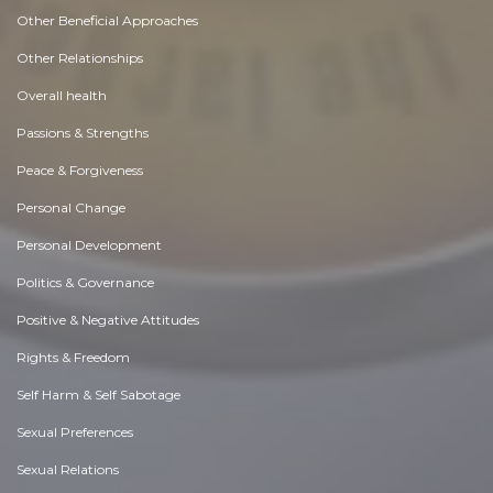
Other Beneficial Approaches
Other Relationships
Overall health
Passions & Strengths
Peace & Forgiveness
Personal Change
Personal Development
Politics & Governance
Positive & Negative Attitudes
Rights & Freedom
Self Harm & Self Sabotage
Sexual Preferences
Sexual Relations