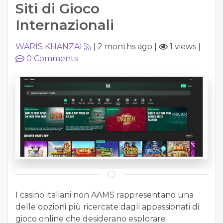
Siti di Gioco
Internazionali
WARIS KHANZAI
|
2 months ago
|
1 views
|
0
Comments
I casino italiani non AAMS rappresentano una
delle opzioni più ricercate dagli appassionati di
gioco online che desiderano esplorare