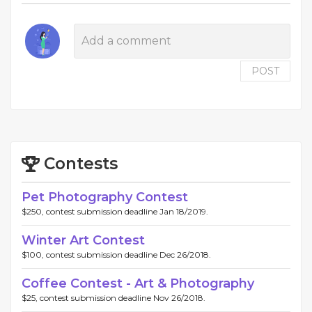
POST
Contests
Pet Photography Contest
$250, contest submission deadline Jan 18/2019.
Winter Art Contest
$100, contest submission deadline Dec 26/2018.
Coffee Contest - Art & Photography
$25, contest submission deadline Nov 26/2018.