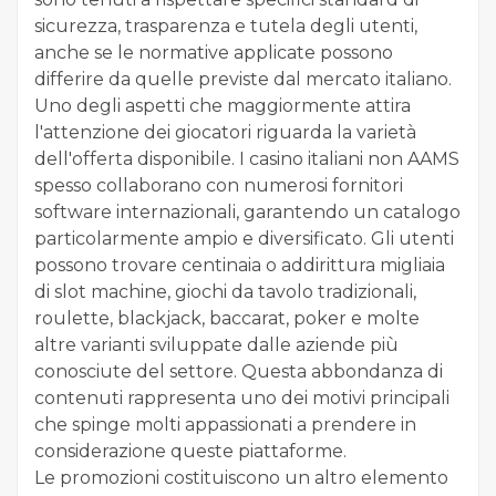
sicurezza, trasparenza e tutela degli utenti,
anche se le normative applicate possono
differire da quelle previste dal mercato italiano.
Uno degli aspetti che maggiormente attira
l'attenzione dei giocatori riguarda la varietà
dell'offerta disponibile. I casino italiani non AAMS
spesso collaborano con numerosi fornitori
software internazionali, garantendo un catalogo
particolarmente ampio e diversificato. Gli utenti
possono trovare centinaia o addirittura migliaia
di slot machine, giochi da tavolo tradizionali,
roulette, blackjack, baccarat, poker e molte
altre varianti sviluppate dalle aziende più
conosciute del settore. Questa abbondanza di
contenuti rappresenta uno dei motivi principali
che spinge molti appassionati a prendere in
considerazione queste piattaforme.
Le promozioni costituiscono un altro elemento