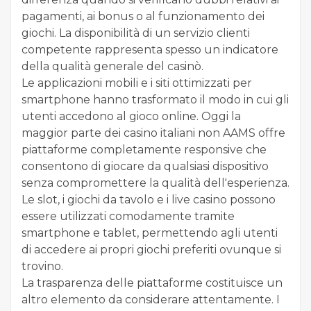
pagamenti, ai bonus o al funzionamento dei
giochi. La disponibilità di un servizio clienti
competente rappresenta spesso un indicatore
della qualità generale del casinò.
Le applicazioni mobili e i siti ottimizzati per
smartphone hanno trasformato il modo in cui gli
utenti accedono al gioco online. Oggi la
maggior parte dei casino italiani non AAMS offre
piattaforme completamente responsive che
consentono di giocare da qualsiasi dispositivo
senza compromettere la qualità dell'esperienza.
Le slot, i giochi da tavolo e i live casino possono
essere utilizzati comodamente tramite
smartphone e tablet, permettendo agli utenti
di accedere ai propri giochi preferiti ovunque si
trovino.
La trasparenza delle piattaforme costituisce un
altro elemento da considerare attentamente. I