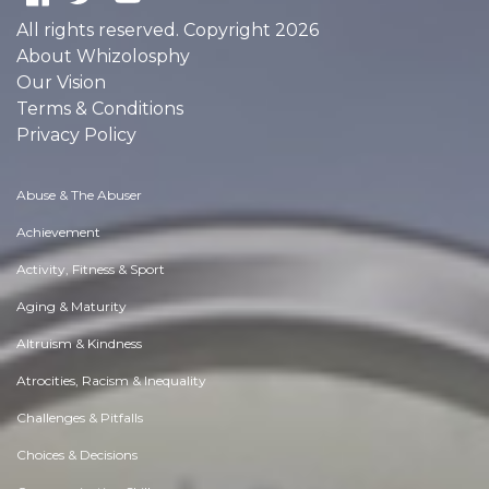
All rights reserved. Copyright 2026
About Whizolosphy
Our Vision
Terms & Conditions
Privacy Policy
Abuse & The Abuser
Achievement
Activity, Fitness & Sport
Aging & Maturity
Altruism & Kindness
Atrocities, Racism & Inequality
Challenges & Pitfalls
Choices & Decisions