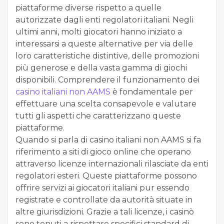
piattaforme diverse rispetto a quelle
autorizzate dagli enti regolatori italiani. Negli
ultimi anni, molti giocatori hanno iniziato a
interessarsi a queste alternative per via delle
loro caratteristiche distintive, delle promozioni
più generose e della vasta gamma di giochi
disponibili. Comprendere il funzionamento dei
casino italiani non AAMS
è fondamentale per
effettuare una scelta consapevole e valutare
tutti gli aspetti che caratterizzano queste
piattaforme.
Quando si parla di casino italiani non AAMS si fa
riferimento a siti di gioco online che operano
attraverso licenze internazionali rilasciate da enti
regolatori esteri. Queste piattaforme possono
offrire servizi ai giocatori italiani pur essendo
registrate e controllate da autorità situate in
altre giurisdizioni. Grazie a tali licenze, i casinò
sono tenuti a rispettare specifici standard di