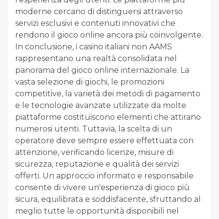
moderne cercano di distinguersi attraverso
servizi esclusivi e contenuti innovativi che
rendono il gioco online ancora più coinvolgente.
In conclusione, i casino italiani non AAMS
rappresentano una realtà consolidata nel
panorama del gioco online internazionale. La
vasta selezione di giochi, le promozioni
competitive, la varietà dei metodi di pagamento
e le tecnologie avanzate utilizzate da molte
piattaforme costituiscono elementi che attirano
numerosi utenti. Tuttavia, la scelta di un
operatore deve sempre essere effettuata con
attenzione, verificando licenze, misure di
sicurezza, reputazione e qualità dei servizi
offerti. Un approccio informato e responsabile
consente di vivere un'esperienza di gioco più
sicura, equilibrata e soddisfacente, sfruttando al
meglio tutte le opportunità disponibili nel