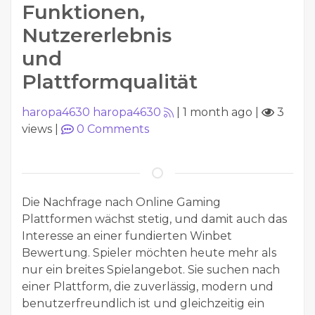
Funktionen,
Nutzererlebnis
und
Plattformqualität
haropa4630 haropa4630
|
1 month ago
|
3
views
|
0
Comments
Die Nachfrage nach Online Gaming
Plattformen wächst stetig, und damit auch das
Interesse an einer fundierten Winbet
Bewertung. Spieler möchten heute mehr als
nur ein breites Spielangebot. Sie suchen nach
einer Plattform, die zuverlässig, modern und
benutzerfreundlich ist und gleichzeitig ein