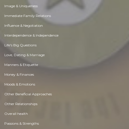
Image & Uniqueness
Immediate Family Relations
Influence & Negotiation
Interdependence & Independence
Life's Big Questions
Love, Dating & Marriage
Manners & Etiquette
Money & Finances
Moods & Emotions
Other Beneficial Approaches
Other Relationships
Overall health
Passions & Strengths