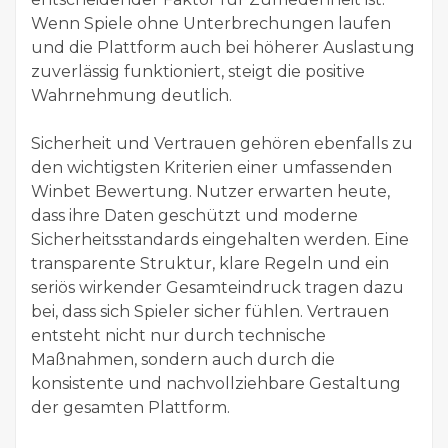
Wenn Spiele ohne Unterbrechungen laufen
und die Plattform auch bei höherer Auslastung
zuverlässig funktioniert, steigt die positive
Wahrnehmung deutlich.
Sicherheit und Vertrauen gehören ebenfalls zu
den wichtigsten Kriterien einer umfassenden
Winbet Bewertung. Nutzer erwarten heute,
dass ihre Daten geschützt und moderne
Sicherheitsstandards eingehalten werden. Eine
transparente Struktur, klare Regeln und ein
seriös wirkender Gesamteindruck tragen dazu
bei, dass sich Spieler sicher fühlen. Vertrauen
entsteht nicht nur durch technische
Maßnahmen, sondern auch durch die
konsistente und nachvollziehbare Gestaltung
der gesamten Plattform.