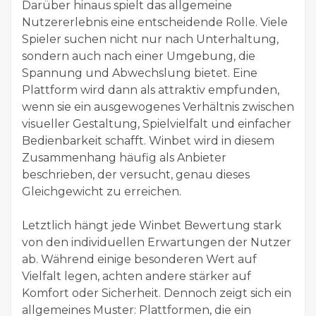
Darüber hinaus spielt das allgemeine
Nutzererlebnis eine entscheidende Rolle. Viele
Spieler suchen nicht nur nach Unterhaltung,
sondern auch nach einer Umgebung, die
Spannung und Abwechslung bietet. Eine
Plattform wird dann als attraktiv empfunden,
wenn sie ein ausgewogenes Verhältnis zwischen
visueller Gestaltung, Spielvielfalt und einfacher
Bedienbarkeit schafft. Winbet wird in diesem
Zusammenhang häufig als Anbieter
beschrieben, der versucht, genau dieses
Gleichgewicht zu erreichen.
Letztlich hängt jede Winbet Bewertung stark
von den individuellen Erwartungen der Nutzer
ab. Während einige besonderen Wert auf
Vielfalt legen, achten andere stärker auf
Komfort oder Sicherheit. Dennoch zeigt sich ein
allgemeines Muster: Plattformen, die ein