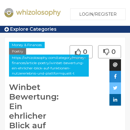
LOGIN/REGISTER
Explore Categories
Money & Finances
0
0
Poetry
https://whizolosophy.com/category/money-
finances/article-poetry/winbet-bewertung-
ein-ehrlicher-blick-auf-funktionen-
nutzererlebnis-und-plattformqualit-t
Winbet
Bewertung:
Ein
ehrlicher
Blick auf