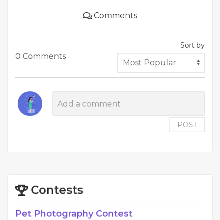
Comments
Sort by
0 Comments
POST
Contests
Pet Photography Contest