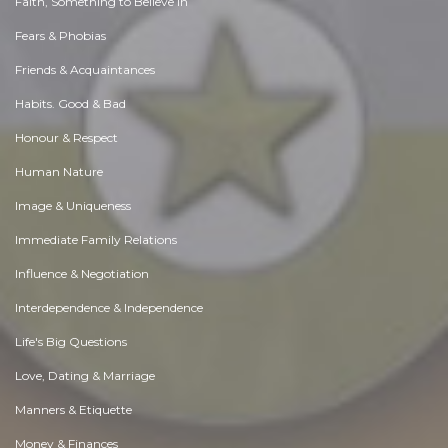
Faith, Something to Believe in
Fears & Phobias
Friends & Acquaintances
Habits. Good & Bad
Honour & Respect
Human Nature
Image & Uniqueness
Immediate Family Relations
Influence & Negotiation
Interdependence & Independence
Life's Big Questions
Love, Dating & Marriage
Manners & Etiquette
Money & Finances