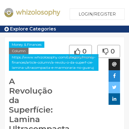
LOGIN/REGISTER
Explore Categories
Money & Finances
0
0
Column
https://www.whizolosophy.com/category/money-
finances/article-column/a-revolu-o-da-superf-cie-
lamina-ultracompacta-e-marmoraria-no-guaruj
A
Revolução
da
Superfície:
Lamina
Ultracompacta