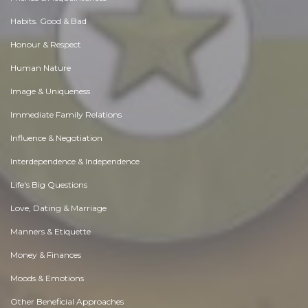
Habits. Good & Bad
Honour & Respect
Human Nature
Image & Uniqueness
Immediate Family Relations
Influence & Negotiation
Interdependence & Independence
Life's Big Questions
Love, Dating & Marriage
Manners & Etiquette
Money & Finances
Moods & Emotions
Other Beneficial Approaches