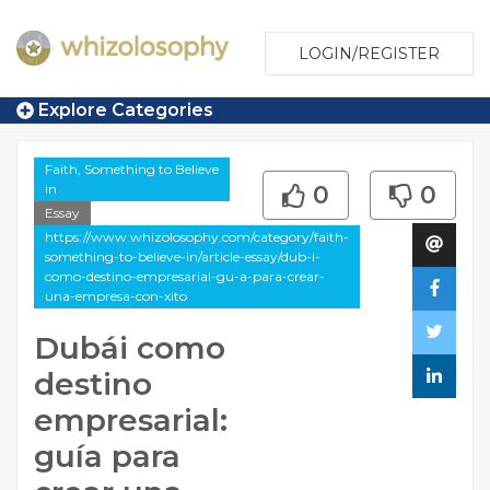
LOGIN/REGISTER
Explore Categories
Faith, Something to Believe
in
0
0
Essay
https://www.whizolosophy.com/category/faith-
something-to-believe-in/article-essay/dub-i-
como-destino-empresarial-gu-a-para-crear-
una-empresa-con-xito
Dubái como
destino
empresarial:
guía para