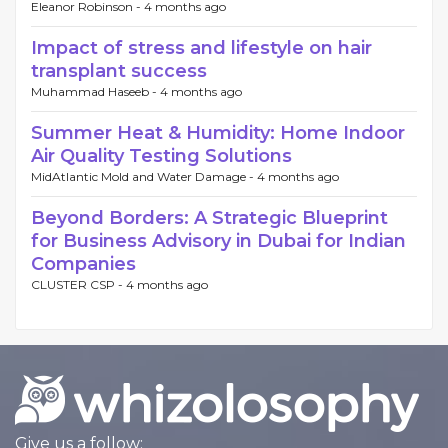
Eleanor Robinson -
4 months ago
Impact of stress and lifestyle on hair
transplant success
Muhammad Haseeb -
4 months ago
Summer Heat & Humidity: Home Indoor
Air Quality Testing Solutions
MidAtlantic Mold and Water Damage -
4 months ago
Beyond Borders: A Strategic Blueprint
for Business Advisory in Dubai for Indian
Companies
CLUSTER CSP -
4 months ago
Give us a follow: