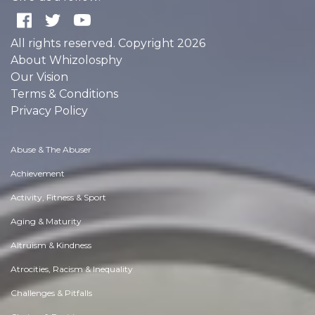
All rights reserved. Copyright 2026
About Whizolosphy
Our Vision
Terms & Conditions
Privacy Policy
Abuse & The Abuser
Achievement
Activity, Fitness & Sport
Aging & Maturity
Altruism & Kindness
Atrocities, Racism & Inequality
Challenges & Pitfalls