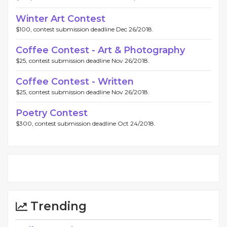
Winter Art Contest
$100, contest submission deadline Dec 26/2018.
Coffee Contest - Art & Photography
$25, contest submission deadline Nov 26/2018.
Coffee Contest - Written
$25, contest submission deadline Nov 26/2018.
Poetry Contest
$300, contest submission deadline Oct 24/2018.
Trending