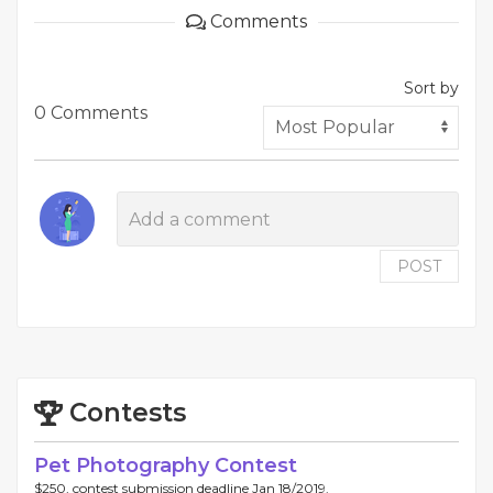
Comments
Sort by
0 Comments
POST
Contests
Pet Photography Contest
$250, contest submission deadline Jan 18/2019.