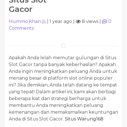
Gacor
Hummo Khan
|
1 year ago
|
8 views
|
0
Comments
Apakah Anda lelah memutar gulungan di Situs
Slot Gacor tanpa banyak keberhasilan? Apakah
Anda ingin meningkatkan peluang Anda untuk
menang besar di platform slot online populer
ini? Jika demikian, Anda telah datang ke tempat
yang tepat! Dalam artikel ini, kami akan berbagi
beberapa kiat dan strategi berharga untuk
membantu Anda meningkatkan peluang
kemenangan dan memaksimalkan keuntungan
Anda di Situs Slot Gacor.
Situs Warung168