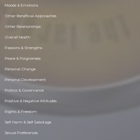
Moods & Emotions
Other Beneficial Approaches
Other Relationships
Overall health
Passions & Strengths
Peace & Forgiveness
Personal Change
Personal Development
Politics & Governance
Positive & Negative Attitudes
Rights & Freedom
Self Harm & Self Sabotage
Sexual Preferences