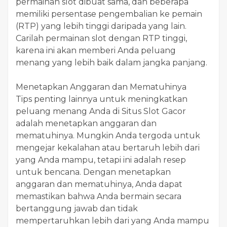
permainan slot dibuat sama, dan beberapa
memiliki persentase pengembalian ke pemain
(RTP) yang lebih tinggi daripada yang lain.
Carilah permainan slot dengan RTP tinggi,
karena ini akan memberi Anda peluang
menang yang lebih baik dalam jangka panjang.
Menetapkan Anggaran dan Mematuhinya
Tips penting lainnya untuk meningkatkan
peluang menang Anda di Situs Slot Gacor
adalah menetapkan anggaran dan
mematuhinya. Mungkin Anda tergoda untuk
mengejar kekalahan atau bertaruh lebih dari
yang Anda mampu, tetapi ini adalah resep
untuk bencana. Dengan menetapkan
anggaran dan mematuhinya, Anda dapat
memastikan bahwa Anda bermain secara
bertanggung jawab dan tidak
mempertaruhkan lebih dari yang Anda mampu